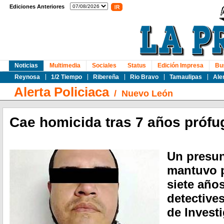
Ediciones Anteriores
Noticias
Multimedia
Sociales
Status
Edición Impresa
Bu
Reynosa
1/2 Tiempo
Ribereña
Rio Bravo
Tamaulipas
Ale
Alerta Policiaca
/
Nuevo León
Cae homicida tras 7 años prófu
Un presun
mantuvo 
siete año
detectives
de Invest