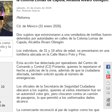
la Colonia Lomas de Capula, Alcaldía Álvaro Obregón.
sábado, 31 de enero de 2026
Por: Roberto García
/Reforma
Cd. de México (31 enero 2026)
Dos sujetos que extorsionaron a una vendedora de tortillas fueron
detenidos por autoridades en calles de la Colonia Lomas de
Capula, Alcaldía Álvaro Obregón.
os como
ola y la
n
Los individuos, de 31 y 19 años de edad, se presentaron en una
tortillería ubicada en la Calle Marco Polo y Pino.
Esta acción fue detectada por operadores del Centro de
Comando y Control (C2) Poniente, quienes le reportaron el
hecho a policías de la zona, además de que la ciudadana
afectada, también solicitó ayuda al número de
emergencias.
Los oficiales de la Secretaría de Seguridad Ciudadana
 10
ubicaron a los sujetos, quienes al verlos intentaron huir en
un automóvil color gris, pero chocaron contra un camión
de pasajeros, lo que permitió a los uniformados darles
alcance.
e
5 de
La comerciante reconoció al par de sujetos como los que