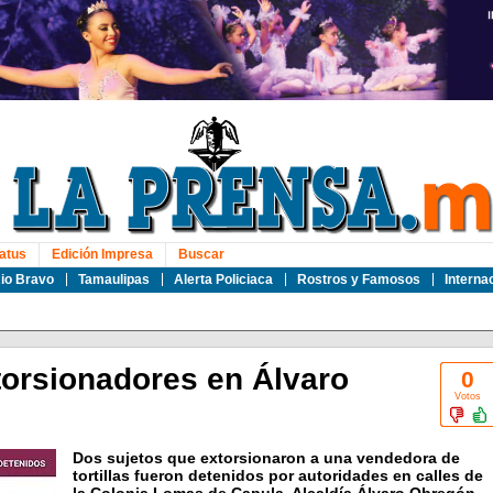
atus
Edición Impresa
Buscar
io Bravo
Tamaulipas
Alerta Policiaca
Rostros y Famosos
Interna
torsionadores en Álvaro
0
Votos
Dos sujetos que extorsionaron a una vendedora de
tortillas fueron detenidos por autoridades en calles de