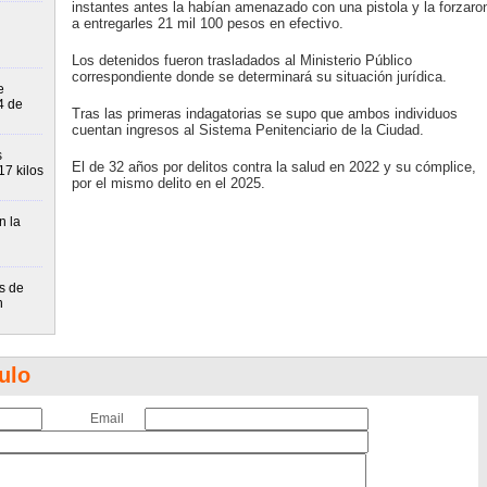
instantes antes la habían amenazado con una pistola y la forzaro
a entregarles 21 mil 100 pesos en efectivo.
Los detenidos fueron trasladados al Ministerio Público
correspondiente donde se determinará su situación jurídica.
e
4 de
Tras las primeras indagatorias se supo que ambos individuos
cuentan ingresos al Sistema Penitenciario de la Ciudad.
s
El de 32 años por delitos contra la salud en 2022 y su cómplice,
7 kilos
por el mismo delito en el 2025.
n la
s de
n
ulo
Email