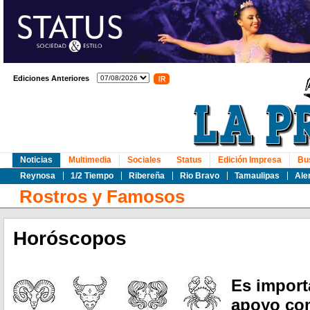
Ediciones Anteriores
Noticias
Multimedia
Sociales
Status
Edición Impresa
Bu
Reynosa
1/2 Tiempo
Ribereña
Rio Bravo
Tamaulipas
Ale
Rostros y Famosos
Horóscopos
Es import
apoyo com