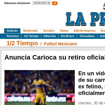
Ediciones Anteriores
Noticias
Multimedia
Sociales
Status
Edición Impresa
Bu
Reynosa
1/2 Tiempo
Ribereña
Rio Bravo
Tamaulipas
Ale
1/2 Tiempo
/
Futbol Mexicano
Anuncia Carioca su retiro oficial
En un vid
de su carr
ex felino,
oficialmen
viernes, 30 de