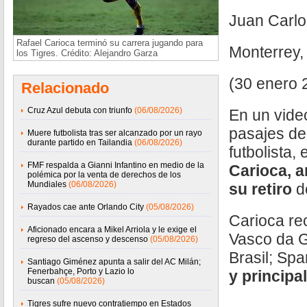
Juan Carl
Rafael Carioca terminó su carrera jugando para
Monterrey,
los Tigres. Crédito: Alejandro Garza
(30 enero 
Relacionado
Cruz Azul debuta con triunfo
(06/08/2026)
En un vide
pasajes de
Muere futbolista tras ser alcanzado por un rayo
durante partido en Tailandia
(06/08/2026)
futbolista, 
FMF respalda a Gianni Infantino en medio de la
Carioca, a
polémica por la venta de derechos de los
Mundiales
(06/08/2026)
su retiro
d
Rayados cae ante Orlando City
(05/08/2026)
Carioca re
Aficionado encara a Mikel Arriola y le exige el
Vasco da G
regreso del ascenso y descenso
(05/08/2026)
Brasil; Sp
Santiago Giménez apunta a salir del AC Milán;
Fenerbahçe, Porto y Lazio lo
y principa
buscan
(05/08/2026)
Tigres sufre nuevo contratiempo en Estados