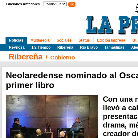
Ediciones Anteriores
Noticias
Multimedia
Sociales
Status
Edición Impresa
Bu
Reynosa
1/2 Tiempo
Ribereña
Rio Bravo
Tamaulipas
Ale
Ribereña
/
Gobierno
Neolaredense nominado al Osca
primer libro
Con una n
llevó a c
presentac
drama, má
creador d