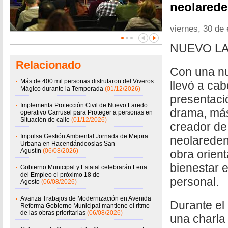
neolarede
viernes, 30 de
NUEVO LA
Relacionado
Con una nu
Más de 400 mil personas disfrutaron del Viveros
llevó a ca
Mágico durante la Temporada
(01/12/2026)
presentaci
Implementa Protección Civil de Nuevo Laredo
drama, más
operativo Carrusel para Proteger a personas en
Situación de calle
(01/12/2026)
creador de
Impulsa Gestión Ambiental Jornada de Mejora
neolareden
Urbana en Hacendándooslas San
Agustín
(06/08/2026)
obra orient
bienestar e
Gobierno Municipal y Estatal celebrarán Feria
del Empleo el próximo 18 de
personal.
Agosto
(06/08/2026)
Avanza Trabajos de Modernización en Avenida
Durante el 
Reforma Gobierno Municipal mantiene el ritmo
de las obras prioritarias
(06/08/2026)
una charla