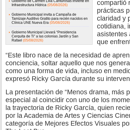
Gobierno de Carmen Lilia Canturosas invierte en
compartió 
Infraestructura Hídrica
(05/08/2026)
prácticas 
Gobierno Municipal invita a Campaña de
claridad y 
Tamízaje Auditivo Gratito para recién nacidos en
Clínica UNE Nueva Era
(05/08/2026)
cotidiana, 
Gobierno Municipal Llevará “Presidencia
asistentes
Cerquita de Ti” a las colonias Jardín y San
que enfrent
Rafael
(05/08/2026)
“Este libro nace de la necesidad de apren
conciencia, soltar aquello que nos genera 
como una forma de vida, incluso en medio 
expresó Ricky García durante su interven
La presentación de “Menos drama, más pa
especial al coincidir con uno de los mo
la trayectoria de Ricky García, quien re
por la Academia de Artes y Ciencias Cine
categoría de Mejores Efectos Visuales por