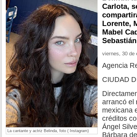
Carlota, 
compartir
Lorente, 
Mabel Cad
Sebastián
viernes, 30 de
Agencia R
CIUDAD D
Directamen
arrancó el 
mexicana e
créditos c
Ángel Silv
La cantante y actriz Belinda, foto ( Instagram)
Bárbara de