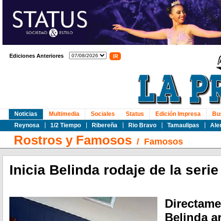
Ediciones Anteriores
Noticias
Multimedia
Sociales
Status
Edición Impresa
Bu
Reynosa
1/2 Tiempo
Ribereña
Rio Bravo
Tamaulipas
Ale
Rostros y Famosos
/
Famosos
Inicia Belinda rodaje de la serie
Directame
Belinda a