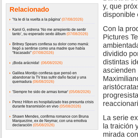
y, que pró
Relacionado
disponible
'Ya le di la vuelta a la página'
(07/08/2026)
Con la pro
Karol G, estrena ‘No me arrepiento de sentir
tanto’, su esperado sexto álbum
(07/08/2026)
Pictures Te
ambientad
Britney Spears confiesa su dolor como mamá:
llegó a sentirse como una madre que había
dividido po
“fracasado”
(07/08/2026)
distintas i
¡Boda arácnida!
(06/08/2026)
ascienden 
Galilea Montijo confiesa que pensó en
Maximilian
abandonar la TV tras sufrir daño facial y una
quemadura
(06/08/2026)
aristócrat
'Siempre he sido de armas tomar'
(05/08/2026)
progresist
reaccionar
Perez Hilton es hospitalizado tras presunta crisis
durante transmisión en vivo
(05/08/2026)
La serie ex
Shawn Mendes, confirma romance con Bruna
Marquezine, ex de Neymar, con una emotiva
la traición
declaración
(05/08/2026)
mirada co