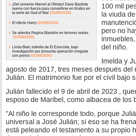
¡Del universo Marvel al Olimpo! Dave Bautista
100 mil pe
suena con fuerza para convertirse en Kratos en
la viuda de
la serie de God of War
(03/08/2026)
manutenció
El efecto Harry
(03/08/2026)
pero no hay
Se adentra Regina Blandón en terrores reales
(02/08/2026)
inmuebles, 
del niño.
Linda Blair, estrella de El Exorcista, bajo
investigación por presunta operación irregular
con perros
(01/08/2026)
Imelda y J
agosto de 2017, tres meses después del n
Julián. El matrimonio fue por el civil bajo
Julián fallecido el 9 de abril de 2023 , 
esposo de Maribel, como albacea de los 
"Al niño le corresponde todo, porque Jul
universal a José Julián; si eso se ha fren
está peleando el testamento a su propio h