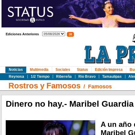
Ediciones Anteriores
Noticias
Multimedia
Sociales
Status
Edición Impresa
Bu
Reynosa
1/2 Tiempo
Ribereña
Rio Bravo
Tamaulipas
Ale
Rostros y Famosos
/
Famosos
Dinero no hay.- Maribel Guardia
A un año d
Maribel G