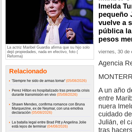
Imelda Tu
pequeño J
vuelve a 
pública la
pesos me
La actriz Maribel Guardia afirma que su hijo solo
viernes, 30 de
dejó propiedades, nada en efectivo, foto (
Reforma)
Agencia R
Relacionado
MONTERR
'Siempre he sido de armas tomar'
(05/08/2026)
A un año de
Perez Hilton es hospitalizado tras presunta crisis
durante transmisión en vivo
(05/08/2026)
entre Mari
Shawn Mendes, confirma romance con Bruna
nuera Imel
Marquezine, ex de Neymar, con una emotiva
cuidado de
declaración
(05/08/2026)
Julián, el 
La batalla legal entre Brad Pitt y Angelina Jolie
está lejos de terminar
(04/08/2026)
tras hacers