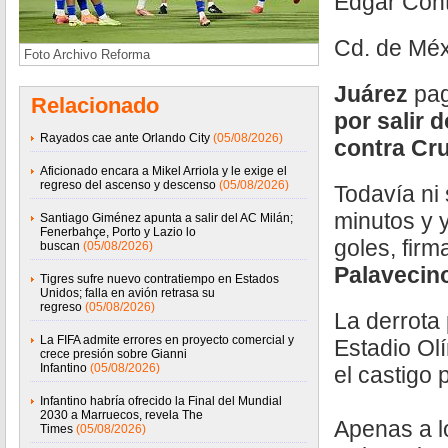
Édgar Con
Cd. de Méx
Foto Archivo Reforma
Juárez
pa
Relacionado
por salir 
Rayados cae ante Orlando City
(05/08/2026)
contra Cru
Aficionado encara a Mikel Arriola y le exige el
regreso del ascenso y descenso
(05/08/2026)
Todavía ni
minutos y 
Santiago Giménez apunta a salir del AC Milán;
Fenerbahçe, Porto y Lazio lo
goles, fir
buscan
(05/08/2026)
Palavecin
Tigres sufre nuevo contratiempo en Estados
Unidos; falla en avión retrasa su
regreso
(05/08/2026)
La derrota
La FIFA admite errores en proyecto comercial y
Estadio Ol
crece presión sobre Gianni
Infantino
(05/08/2026)
el castigo 
Infantino habría ofrecido la Final del Mundial
2030 a Marruecos, revela The
Apenas a l
Times
(05/08/2026)