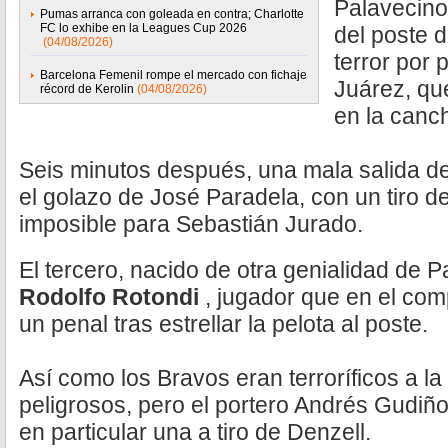
Palavecino
Pumas arranca con goleada en contra; Charlotte
FC lo exhibe en la Leagues Cup 2026
del poste 
(04/08/2026)
terror por 
Barcelona Femenil rompe el mercado con fichaje
Juárez, qu
récord de Kerolin
(04/08/2026)
en la canc
Seis minutos después, una mala salida de
el golazo de José Paradela, con un tiro d
imposible para Sebastián Jurado.
El tercero, nacido de otra genialidad de Pa
Rodolfo Rotondi
, jugador que en el com
un penal tras estrellar la pelota al poste.
Así como los Bravos eran terroríficos a la
peligrosos, pero el portero Andrés Gudiñ
en particular una a tiro de Denzell.