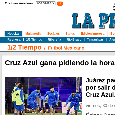
Ediciones Anteriores
Noticias
Multimedia
Sociales
Status
Edición Impresa
Bu
Reynosa
1/2 Tiempo
Ribereña
Rio Bravo
Tamaulipas
Ale
1/2 Tiempo
/
Futbol Mexicano
Cruz Azul gana pidiendo la hor
Juárez pa
por salir
Cruz Azul
viernes, 30 de