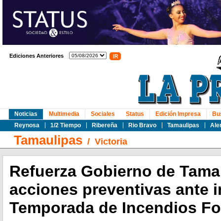
Ediciones Anteriores
Noticias
Multimedia
Sociales
Status
Edición Impresa
Bu
Reynosa
1/2 Tiempo
Ribereña
Rio Bravo
Tamaulipas
Ale
Tamaulipas
/
Victoria
Refuerza Gobierno de Tama
acciones preventivas ante in
Temporada de Incendios Fo