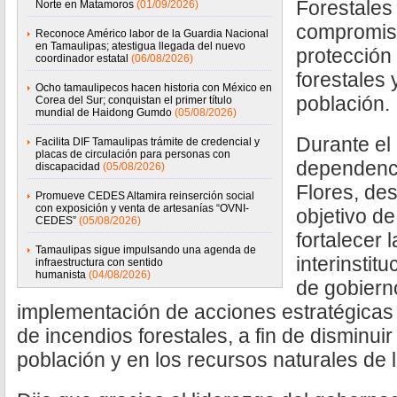
Forestales
Norte en Matamoros
(01/09/2026)
compromiso
Reconoce Américo labor de la Guardia Nacional
en Tamaulipas; atestigua llegada del nuevo
protección
coordinador estatal
(06/08/2026)
forestales 
Ocho tamaulipecos hacen historia con México en
población.
Corea del Sur; conquistan el primer título
mundial de Haidong Gumdo
(05/08/2026)
Durante el e
Facilita DIF Tamaulipas trámite de credencial y
placas de circulación para personas con
dependenci
discapacidad
(05/08/2026)
Flores, des
Promueve CEDES Altamira reinserción social
con exposición y venta de artesanías “OVNI-
objetivo de
CEDES”
(05/08/2026)
fortalecer 
Tamaulipas sigue impulsando una agenda de
interinstitu
infraestructura con sentido
humanista
(04/08/2026)
de gobiern
implementación de acciones estratégicas
de incendios forestales, a fin de disminui
población y en los recursos naturales de l