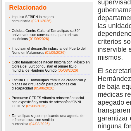
supervisado
Relacionado
gubernamen
departament
Impulsa SEBIEN la mejora
comunitaria
(02/11/2026)
las unidade
Celebra Centro Cultural Tamaulipas su 39°
dependenci
aniversario con convocatoria para artistas
escénicos
(01/09/2026)
criterios s
inservible 
Impulsan el desarrollo industrial del Puerto del
Norte en Matamoros
(01/09/2026)
mismos.
Ocho tamaulipecos hacen historia con México en
Corea del Sur; conquistan el primer título
El secretar
mundial de Haidong Gumdo
(05/08/2026)
Hernández 
Facilita DIF Tamaulipas trámite de credencial y
placas de circulación para personas con
de baja eq
discapacidad
(05/08/2026)
médicas req
Promueve CEDES Altamira reinserción social
apegado en
con exposición y venta de artesanías “OVNI-
CEDES”
(05/08/2026)
transparenc
Tamaulipas sigue impulsando una agenda de
garantizar
infraestructura con sentido
humanista
(04/08/2026)
ninguna for