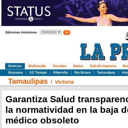
Ediciones Anteriores
Noticias
Multimedia
Sociales
Status
Edición Impresa
Bu
Reynosa
1/2 Tiempo
Ribereña
Rio Bravo
Tamaulipas
Ale
Tamaulipas
/
Victoria
Garantiza Salud transparen
la normatividad en la baja 
médico obsoleto