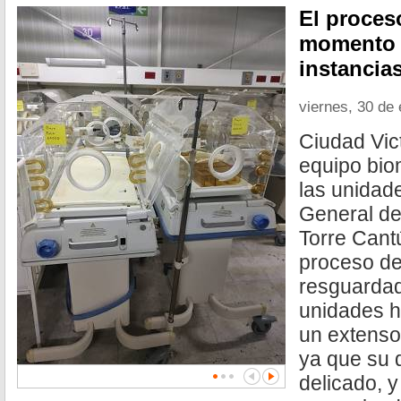
El proces
momento s
instancia
viernes, 30 de
Ciudad Vict
equipo bio
las unidade
General de
Torre Cant
proceso de
resguardad
unidades h
un extenso
ya que su 
delicado, 