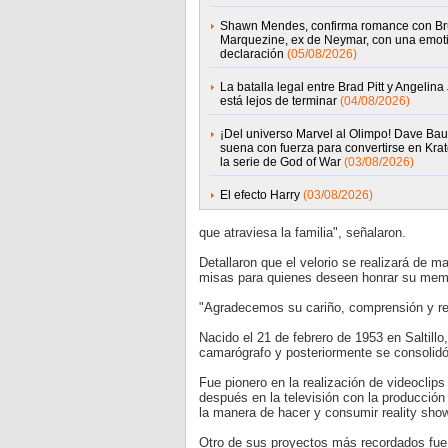
Shawn Mendes, confirma romance con B
Marquezine, ex de Neymar, con una emot
declaración
(05/08/2026)
La batalla legal entre Brad Pitt y Angelina 
está lejos de terminar
(04/08/2026)
¡Del universo Marvel al Olimpo! Dave Baut
suena con fuerza para convertirse en Kra
la serie de God of War
(03/08/2026)
El efecto Harry
(03/08/2026)
que atraviesa la familia", señalaron.
Detallaron que el velorio se realizará de 
misas para quienes deseen honrar su mem
"Agradecemos su cariño, comprensión y re
Nacido el 21 de febrero de 1953 en Saltill
camarógrafo y posteriormente se consolidó
Fue pionero en la realización de videoclip
después en la televisión con la producció
la manera de hacer y consumir reality show
Otro de sus proyectos más recordados fue 