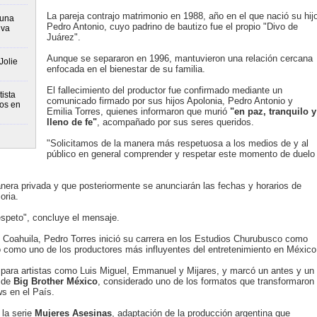
La pareja contrajo matrimonio en 1988, año en el que nació su hij
runa
Pedro Antonio, cuyo padrino de bautizo fue el propio "Divo de
iva
Juárez".
Aunque se separaron en 1996, mantuvieron una relación cercana
Jolie
enfocada en el bienestar de su familia.
El fallecimiento del productor fue confirmado mediante un
ista
comunicado firmado por sus hijos Apolonia, Pedro Antonio y
tos en
Emilia Torres, quienes informaron que murió
"en paz, tranquilo y
lleno de fe"
, acompañado por sus seres queridos.
"Solicitamos de la manera más respetuosa a los medios de y al
público en general comprender y respetar este momento de duelo
manera privada y que posteriormente se anunciarán las fechas y horarios de
oria.
speto", concluye el mensaje.
o, Coahuila, Pedro Torres inició su carrera en los Estudios Churubusco como
 como uno de los productores más influyentes del entretenimiento en México
s para artistas como Luis Miguel, Emmanuel y Mijares, y marcó un antes y un
n de
Big Brother México
, considerado uno de los formatos que transformaron
s en el País.
la serie
Mujeres Asesinas
, adaptación de la producción argentina que