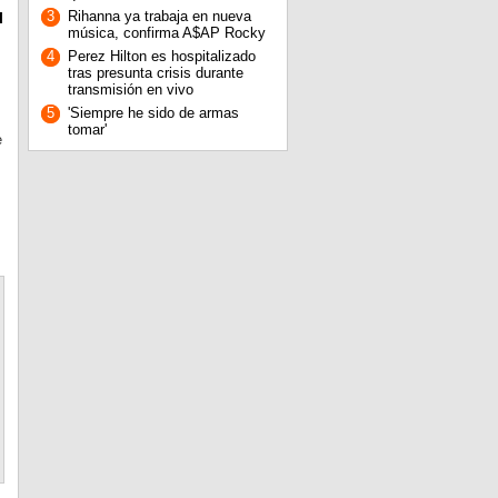
3
Rihanna ya trabaja en nueva
l
música, confirma A$AP Rocky
4
Perez Hilton es hospitalizado
tras presunta crisis durante
transmisión en vivo
5
'Siempre he sido de armas
tomar'
e