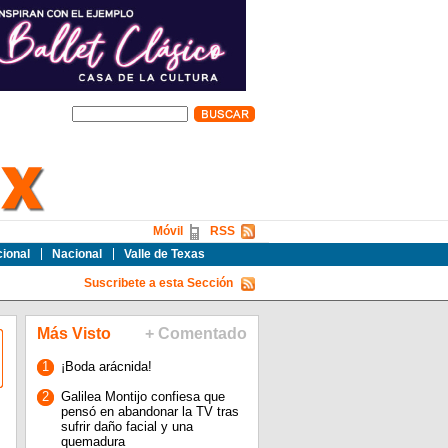
Móvil
RSS
cional
Nacional
Valle de Texas
Suscribete a esta Sección
Más Visto
+ Comentado
1
¡Boda arácnida!
2
Galilea Montijo confiesa que
pensó en abandonar la TV tras
sufrir daño facial y una
quemadura