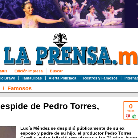
atus
Edición Impresa
Buscar
io Bravo
Tamaulipas
Alerta Policiaca
Rostros y Famosos
Interna
/
Famosos
espide de Pedro Torres,
0
Votos
Lucía Méndez se despidió públicamente de su ex
esposo y padre de su hijo, el productor Pedro Torres