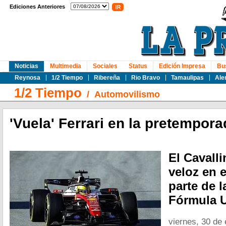
Ediciones Anteriores
Noticias
Multimedia
Sociales
Status
Edición Impresa
Bu
Reynosa
1/2 Tiempo
Ribereña
Rio Bravo
Tamaulipas
Ale
1/2 Tiempo
/
Automovilismo
'Vuela' Ferrari en la pretempora
El Cavall
veloz en e
parte de 
Fórmula U
viernes, 30 de