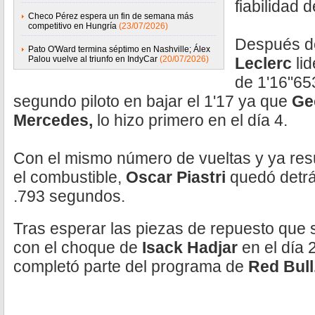
fiabilidad 
Checo Pérez espera un fin de semana más
competitivo en Hungría
(23/07/2026)
Después de
Pato O'Ward termina séptimo en Nashville; Álex
Palou vuelve al triunfo en IndyCar
(20/07/2026)
Leclerc
li
de 1'16"653
segundo piloto en bajar el 1'17 ya que
Ge
Mercedes,
lo hizo primero en el día 4.
Con el mismo número de vueltas y ya res
el combustible,
Oscar Piastri
quedó detrá
.793 segundos.
Tras esperar las piezas de repuesto que
con el choque de
Isack Hadjar
en el día 
completó parte del programa de
Red Bull