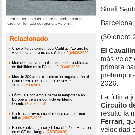
Sineli San
Ferrari tuvo un buen cierre de pretemporada.
Barcelona
Crédito: Tomada de Agencia/Reforma
(30 enero 
Relacionado
Checo Pérez exige más a Cadillac: "Lo que he
El Cavall
visto hasta ahora no es suficiente"
(04/08/2026)
más veloz e
Mercedes prevé penalizaciones por problemas
primera par
de fiabilidad en la Fórmula 1
(03/08/2026)
pretempor
Más de 300 autos de colección engalanarán el
Gran Premio de la Ciudad de México
2026.
2026
(02/08/2026)
Fórmula 1 contempla cerrar la temporada en
La última j
Europa si persiste conflicto en Medio
Circuito 
Oriente
(29/07/2026)
resultó la
Cadillac aprovechará el receso para corregir
fallas
(26/07/2026)
Ferrari,
qu
Norris vuelve a ganar y lidera el 1-2 de McLaren
velocidad c
en el GP de Hungría
(26/07/2026)