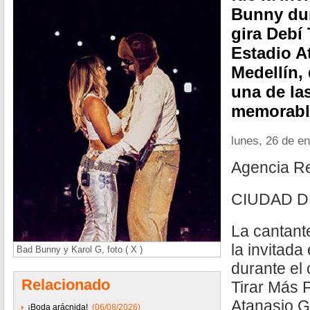
Bunny dur
gira Debí 
Estadio A
Medellín,
una de la
memorable
lunes, 26 de e
Agencia R
CIUDAD D
La cantant
la invitad
Bad Bunny y Karol G, foto ( X )
durante el 
Relacionado
Tirar Más F
Atanasio Gi
¡Boda arácnida!
(06/08/2026)