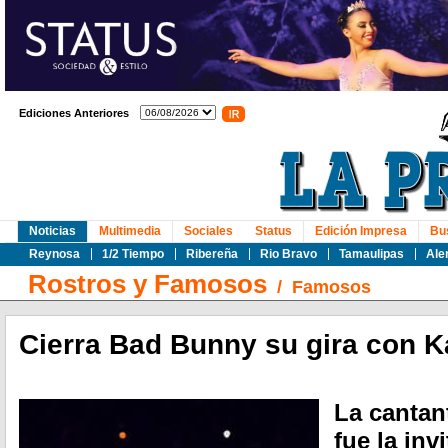
Ediciones Anteriores
Noticias
Multimedia
Sociales
Status
Edición Impresa
Bu
Reynosa
1/2 Tiempo
Ribereña
Rio Bravo
Tamaulipas
Ale
Rostros y Famosos
/
Famosos
Cierra Bad Bunny su gira con 
La cantan
fue la inv