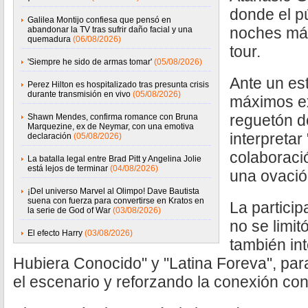
donde el pú
Galilea Montijo confiesa que pensó en
noches má
abandonar la TV tras sufrir daño facial y una
quemadura
(06/08/2026)
tour.
'Siempre he sido de armas tomar'
(05/08/2026)
Ante un est
Perez Hilton es hospitalizado tras presunta crisis
durante transmisión en vivo
(05/08/2026)
máximos e
reguetón de
Shawn Mendes, confirma romance con Bruna
Marquezine, ex de Neymar, con una emotiva
interpreta
declaración
(05/08/2026)
colaboraci
La batalla legal entre Brad Pitt y Angelina Jolie
está lejos de terminar
(04/08/2026)
una ovació
¡Del universo Marvel al Olimpo! Dave Bautista
suena con fuerza para convertirse en Kratos en
La partici
la serie de God of War
(03/08/2026)
no se limit
El efecto Harry
(03/08/2026)
también int
Hubiera Conocido" y "Latina Foreva", par
el escenario y reforzando la conexión con 