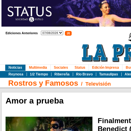
Ediciones Anteriores
Noticias
Multimedia
Sociales
Status
Edición Impresa
Bu
Reynosa
1/2 Tiempo
Ribereña
Rio Bravo
Tamaulipas
Ale
Rostros y Famosos
/
Televisión
Amor a prueba
Finalmente
Benedict 