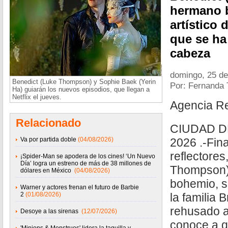
hermano b
artístico 
que se ha
cabeza
domingo, 25 de
Benedict (Luke Thompson) y Sophie Baek (Yerin
Por: Fernanda 
Ha) guiarán los nuevos episodios, que llegan a
Netflix el jueves.
Agencia R
Relacionado
CIUDAD D
Va por partida doble
(04/08/2026)
2026 .-Fina
reflectores
¡Spider-Man se apodera de los cines! ‘Un Nuevo
Día’ logra un estreno de más de 38 millones de
Thompson)
dólares en México
(04/08/2026)
bohemio, se
Warner y actores frenan el futuro de Barbie
2
(01/08/2026)
la familia 
rehusado a
Desoye a las sirenas
(12/07/2026)
conoce a q