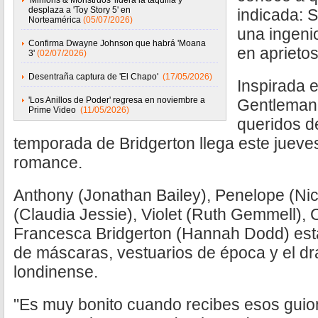
'Minions & Monstruos' lidera la taquilla y
desplaza a 'Toy Story 5' en
indicada: 
Norteamérica
(05/07/2026)
una ingeni
Confirma Dwayne Johnson que habrá 'Moana
en aprietos
3'
(02/07/2026)
Desentraña captura de 'El Chapo'
(17/05/2026)
Inspirada 
'Los Anillos de Poder' regresa en noviembre a
Gentleman"
Prime Video
(11/05/2026)
queridos de
temporada de Bridgerton llega este jueves 
romance.
Anthony (Jonathan Bailey), Penelope (Nic
(Claudia Jessie), Violet (Ruth Gemmell), 
Francesca Bridgerton (Hannah Dodd) está
de máscaras, vestuarios de época y el dr
londinense.
"Es muy bonito cuando recibes esos guio