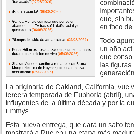
combinació
“fracasado”
(07/08/2026)
importante
¡Boda arácnida!
(06/08/2026)
que, sin bu
Galilea Montijo confiesa que pensó en
en foco de 
abandonar la TV tras sufrir daño facial y una
quemadura
(06/08/2026)
Todo apunt
'Siempre he sido de armas tomar'
(05/08/2026)
un año acti
Perez Hilton es hospitalizado tras presunta crisis
durante transmisión en vivo
(05/08/2026)
que consol
las figura
Shawn Mendes, confirma romance con Bruna
Marquezine, ex de Neymar, con una emotiva
generación
declaración
(05/08/2026)
La originaria de Oakland, California, vue
tercera temporada de Euphoria (abril), un
influyentes de la última década y por la
Emmys.
Esta nueva entrega, que dará un salto te
mostrará a Rue en una etapa más madura