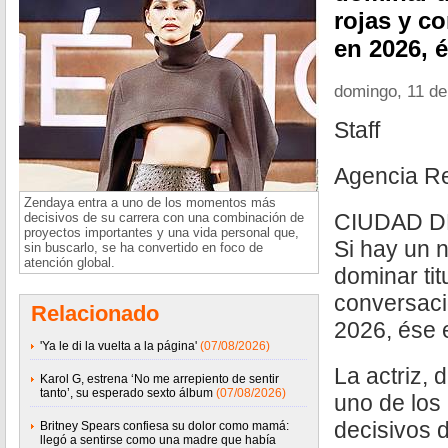
rojas y c
en 2026, 
domingo, 11 de
Staff
Agencia R
Zendaya entra a uno de los momentos más
CIUDAD DE
decisivos de su carrera con una combinación de
proyectos importantes y una vida personal que,
Si hay un 
sin buscarlo, se ha convertido en foco de
atención global.
dominar tit
conversaci
Relacionado
2026, ése 
'Ya le di la vuelta a la página'
(07/08/2026)
La actriz, 
Karol G, estrena ‘No me arrepiento de sentir
tanto’, su esperado sexto álbum
(07/08/2026)
uno de lo
decisivos 
Britney Spears confiesa su dolor como mamá:
llegó a sentirse como una madre que había