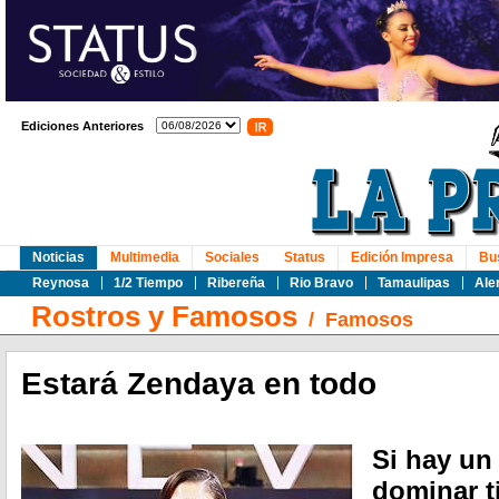
Ediciones Anteriores
Noticias
Multimedia
Sociales
Status
Edición Impresa
Bu
Reynosa
1/2 Tiempo
Ribereña
Rio Bravo
Tamaulipas
Ale
Rostros y Famosos
/
Famosos
Estará Zendaya en todo
Si hay un
dominar t