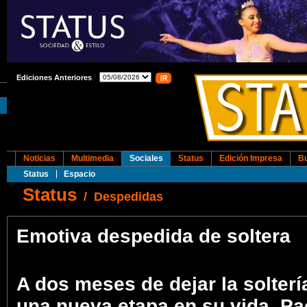
Ediciones Anteriores
Noticias
Multimedia
Sociales
Status
Edición Impresa
B
Status
Espacio
Status
/
Despedidas
Emotiva despedida de soltera
A dos meses de dejar la solter
una nueva etapa en su vida, Pa