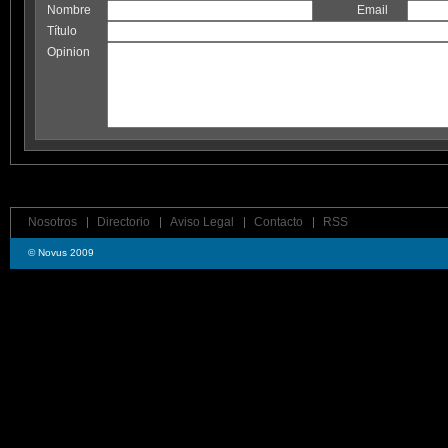
Nombre
Email
Título
Opinion
Nosotros
Directorio
Aviso Legal
Contacto
RSS
© Novus 2009