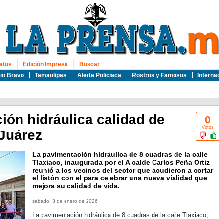
atus
Edición Impresa
Buscar
io Bravo
Tamaulipas
Alerta Policiaca
Rostros y Famosos
Interna
ión hidráulica calidad de
0
Votos
 Juárez
La pavimentación hidráulica de 8 cuadras de la calle
Tlaxiaco, inaugurada por el Alcalde Carlos Peña Ortiz
reunió a los vecinos del sector que acudieron a cortar
el listón con el para celebrar una nueva vialidad que
mejora su calidad de vida.
sábado, 3 de enero de 2026
La pavimentación hidráulica de 8 cuadras de la calle Tlaxiaco,