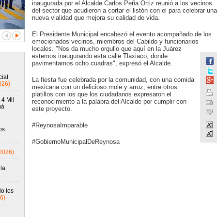
inaugurada por el Alcalde Carlos Peña Ortiz reunió a los vecinos
del sector que acudieron a cortar el listón con el para celebrar una
nueva vialidad que mejora su calidad de vida.
El Presidente Municipal encabezó el evento acompañado de los
emocionados vecinos, miembros del Cabildo y funcionarios
locales. "Nos da mucho orgullo que aquí en la Juárez
estemos inaugurando esta calle Tlaxiaco, donde
pavimentamos ocho cuadras", expresó el Alcalde.
ial
La fiesta fue celebrada por la comunidad, con una comida
026)
mexicana con un delicioso mole y arroz, entre otros
platillos con los que los ciudadanos expresaron el
 4 Mil
reconocimiento a la palabra del Alcalde por cumplir con
má
este proyecto.
#ReynosaImparable
os
#GobiernoMunicipalDeReynosa
2026)
la
o los
6)