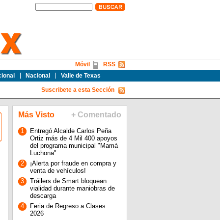
Móvil
RSS
cional
Nacional
Valle de Texas
Suscribete a esta Sección
Más Visto
+ Comentado
1
Entregó Alcalde Carlos Peña
Ortiz más de 4 Mil 400 apoyos
del programa municipal "Mamá
Luchona"
2
¡Alerta por fraude en compra y
venta de vehículos!
3
Tráilers de Smart bloquean
vialidad durante maniobras de
descarga
4
Feria de Regreso a Clases
2026