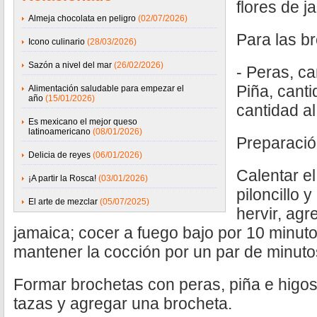
flores de j
Almeja chocolata en peligro
(02/07/2026)
Para las b
Icono culinario
(28/03/2026)
Sazón a nivel del mar
(26/02/2026)
- Peras, ca
Piña, canti
Alimentación saludable para empezar el
año
(15/01/2026)
cantidad al
Es mexicano el mejor queso
latinoamericano
(08/01/2026)
Preparaci
Delicia de reyes
(06/01/2026)
Calentar el
¡A partir la Rosca!
(03/01/2026)
piloncillo
El arte de mezclar
(05/07/2025)
hervir, agr
jamaica; cocer a fuego bajo por 10 minutos
mantener la cocción por un par de minut
Formar brochetas con peras, piña e higos
tazas y agregar una brocheta.