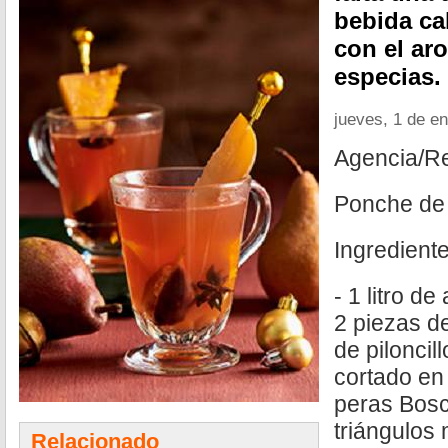
bebida cal
con el aro
especias.
jueves, 1 de e
Agencia/R
Ponche de
Ingrediente
- 1 litro de
2 piezas de
de piloncil
cortado en
peras Bosc
triángulos
Relacionado