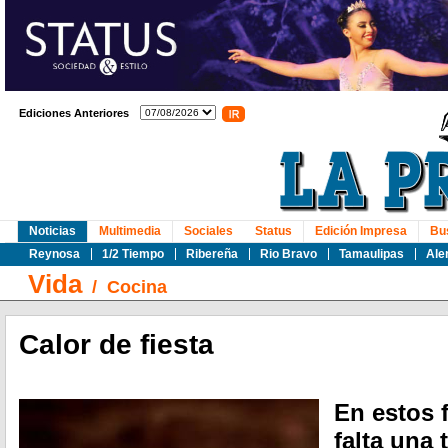
Ediciones Anteriores
Noticias
Multimedia
Sociales
Status
Edición Impresa
Bu
Reynosa
1/2 Tiempo
Ribereña
Rio Bravo
Tamaulipas
Ale
Vida
/
Cocina
Calor de fiesta
En estos 
falta una