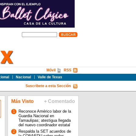
Móvil
RSS
cional
Nacional
Valle de Texas
Suscribete a esta Sección
Más Visto
+ Comentado
1
Reconoce Américo labor de la
Guardia Nacional en
Tamaulipas; atestigua llegada
del nuevo coordinador estatal
2
Respalda la SET acuerdos de
la CONAEDU sobre redes