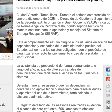
Secretaría Anticorrupción y Buen Gobierno (SABG)
viernes, 2 de enero de 2026
Ciudad Victoria, Tamaulipas.- Durante el periodo comprendido de
enero a diciembre de 2025, la Dirección de Gestión y Seguimient
de la Secretaría Anticorrupción y Buen Gobierno (SABG) a cargo
de Norma Angelica Pedraza Melo, brindó soporte técnico de
manera continua para la operación y manejo del Sistema de
Entrega-Recepción (SERAP).
Este acompañamiento estuvo dirigido a los usuarios enlace de la
dependencias y entidades de la administración pública del
Estado, así como a los sujetos obligados, con el propósito de
garantizar el correcto funcionamiento y uso de la plataforma
institucional.
La asistencia se proporcionó de forma permanente a lo
largo del año, utilizando diversos canales de
comunicación que facilitaron el acceso de los usuarios al
sistema.
De esta manera, se aseguró que las dependencias
contarán con apoyo técnico inmediato para resolver dudas
°
y optimizar el uso de la herramienta, fortaleciendo la
eficiencia administrativa.
o del
El registro detallado de las asesorías realizadas evidencia
el alcance de este esfuerzo: 608 llamadas telefónicas,