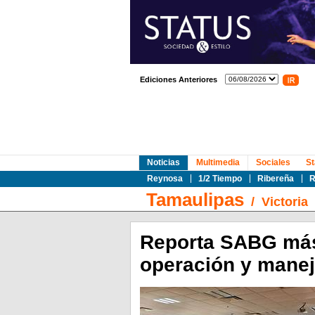
Ediciones Anteriores
Noticias
Multimedia
Sociales
St
Reynosa
1/2 Tiempo
Ribereña
R
Tamaulipas
/
Victoria
Reporta SABG más 
operación y mane