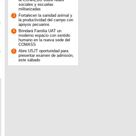
sociales y escuelas
militarizadas
3
Fortalecen la sanidad animal y
la productividad del campo con
o
apoyos pecuarios
4
Brindará Familia UAT un
moderno espacio con sentido
humano en la nueva sede del
COMASS
5
Abre USJT oportunidad para
s
presentar examen de admisión,
este sábado