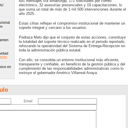
691 mensajes vía WhatsApp, 172 solicitudes por correo
electrónico, 32 asesorías presenciales y 19 capacitaciones, lo
DU
que suma un total de más de 1 mil 500 intervenciones durante el
año 2025.
cional
Estas cifras reflejan el compromiso institucional de mantener un
vo
soporte integral y cercano a los usuarios.
Pedraza Melo dijo que el conjunto de estas acciones, constituye
xamen
la totalidad del soporte técnico realizado en el periodo reportado,
reforzando la operatividad del Sistema de Entrega-Recepción en
toda la administración pública estatal.
ividad
2026)
Con ello, se consolida un entorno institucional más eficiente,
transparente y confiable, en beneficio de la gestión pública y del
xico en
cumplimiento de las responsabilidades administrativas como lo
instruye el gobernador Américo Villarreal Anaya.
ulo
Email