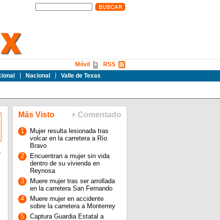
Móvil
RSS
cional
Nacional
Valle de Texas
Más Visto
+ Comentado
1
Mujer resulta lesionada tras
volcar en la carretera a Río
Bravo
a
2
Encuentran a mujer sin vida
dentro de su vivienda en
,
Reynosa
3
Muere mujer tras ser arrollada
en la carretera San Fernando
4
Muere mujer en accidente
sobre la carretera a Monterrey
5
Captura Guardia Estatal a