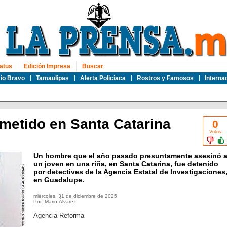
atus
Edición Impresa
Buscar
io Bravo
Tamaulipas
Alerta Policiaca
Rostros y Famosos
Interna
metido en Santa Catarina
0
Votos
Un hombre que el año pasado presuntamente asesinó 
un joven en una riña, en Santa Catarina, fue detenido
por detectives de la Agencia Estatal de Investigaciones
en Guadalupe.
miércoles, 31 de diciembre de 2025
Por: Mario Álvarez
Agencia Reforma