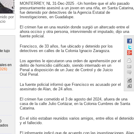
MONTERREY, NL 31-Dec-2025 .-Un hombre que el año pasado
presuntamente asesinó a un joven en una riña, en Santa Catarina
fue detenido por detectives de la Agencia Estatal de
nido por
Investigaciones, en Guadalupe.
acio
El crimen fue en una reunión donde surgió un altercado entre el
ahora occiso y otra persona, interviniendo el imputado, dijo una
fuente policial.
Francisco, de 33 años, fue ubicado y detenido por los
detectives en calles de la Colonia Ignacio Zaragoza.
e lujo
Los agentes le ejecutaron una orden de aprehensión por el
ales en
delito de homicidio calificado, siendo internado en un
2026)
Penal a disposición de un Juez de Control y de Juicio
Oral Penal.
La fuente policial informó que Francisco es acusado por el
asesinato de Alan, de 24 años.
El crimen fue cometido el 3 de agosto del 2024, afuera de una
casa de la calle Julio Cortázar, en la Colonia Cumbres de Santa
Catarina.
En el sitio estaban reunidos varios amigos, entre ellos el detenido
0
y el fallecido.
rados
El informante indicó que de acuerdo con las investigaciones, Alan