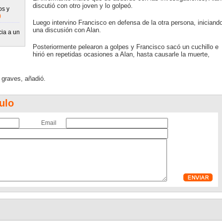
discutió con otro joven y lo golpeó.
os y
)
Luego intervino Francisco en defensa de la otra persona, iniciand
una discusión con Alan.
cia a un
Posteriormente pelearon a golpes y Francisco sacó un cuchillo e
hirió en repetidas ocasiones a Alan, hasta causarle la muerte,
 graves, añadió.
ulo
Email