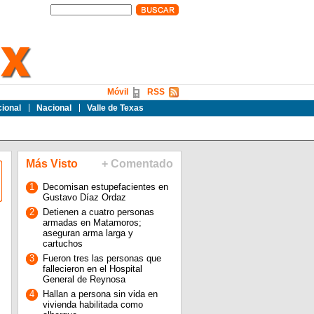
Móvil
RSS
cional
Nacional
Valle de Texas
Más Visto
+ Comentado
1
Decomisan estupefacientes en
Gustavo Díaz Ordaz
2
Detienen a cuatro personas
armadas en Matamoros;
aseguran arma larga y
cartuchos
3
Fueron tres las personas que
fallecieron en el Hospital
General de Reynosa
4
Hallan a persona sin vida en
vivienda habilitada como