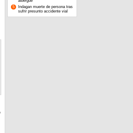
albergue
5
Indagan muerte de persona tras
sufrir presunto accidente vial
e