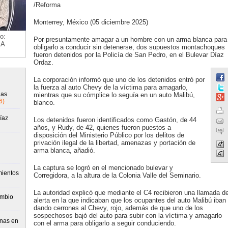
/Reforma
Monterrey, México (05 diciembre 2025)
o:
Por presuntamente amagar a un hombre con un arma blanca para
LA
obligarlo a conducir sin detenerse, dos supuestos montachoques
fueron detenidos por la Policía de San Pedro, en el Bulevar Díaz
Ordaz.
La corporación informó que uno de los detenidos entró por
la fuerza al auto Chevy de la víctima para amagarlo,
gas
mientras que su cómplice lo seguía en un auto Malibú,
6)
blanco.
íaz
Los detenidos fueron identificados como Gastón, de 44
años, y Rudy, de 42, quienes fueron puestos a
disposición del Ministerio Público por los delitos de
privación ilegal de la libertad, amenazas y portación de
arma blanca, añadió.
La captura se logró en el mencionado bulevar y
mientos
Corregidora, a la altura de la Colonia Valle del Seminario.
La autoridad explicó que mediante el C4 recibieron una llamada d
ambio
alerta en la que indicaban que los ocupantes del auto Malibú iban
dando cerrones al Chevy, rojo, además de que uno de los
sospechosos bajó del auto para subir con la víctima y amagarlo
inas en
con el arma para obligarlo a seguir conduciendo.