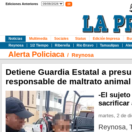
Ediciones Anteriores
Noticias
Multimedia
Sociales
Status
Edición Impresa
Bu
Reynosa
1/2 Tiempo
Ribereña
Rio Bravo
Tamaulipas
Ale
Alerta Policiaca
/
Reynosa
Detiene Guardia Estatal a presu
responsable de maltrato animal
-El sujet
sacrificar 
martes, 2 de d
Reynosa, T