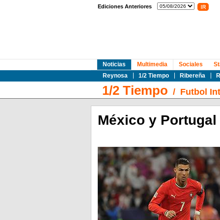
Ediciones Anteriores
Noticias
Multimedia
Sociales
St
Reynosa
1/2 Tiempo
Ribereña
R
1/2 Tiempo
/
Futbol In
México y Portugal 