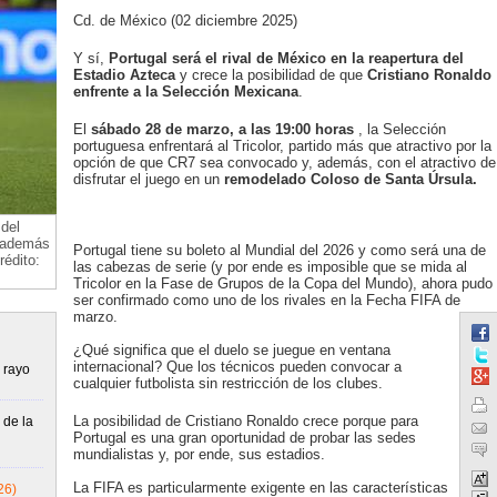
Cd. de México (02 diciembre 2025)
Y sí,
Portugal será el rival de México en la reapertura del
Estadio Azteca
y crece la posibilidad de que
Cristiano Ronaldo
enfrente a la Selección Mexicana
.
El
sábado 28 de marzo, a las 19:00 horas
, la Selección
portuguesa enfrentará al Tricolor, partido más que atractivo por la
opción de que CR7 sea convocado y, además, con el atractivo de
disfrutar el juego en un
remodelado Coloso de Santa Úrsula.
 del
, además
Portugal tiene su boleto al Mundial del 2026 y como será una de
édito:
las cabezas de serie (y por ende es imposible que se mida al
Tricolor en la Fase de Grupos de la Copa del Mundo), ahora pudo
ser confirmado como uno de los rivales en la Fecha FIFA de
marzo.
¿Qué significa que el duelo se juegue en ventana
internacional? Que los técnicos pueden convocar a
 rayo
cualquier futbolista sin restricción de los clubes.
La posibilidad de Cristiano Ronaldo crece porque para
 de la
Portugal es una gran oportunidad de probar las sedes
mundialistas y, por ende, sus estadios.
La FIFA es particularmente exigente en las características
26)