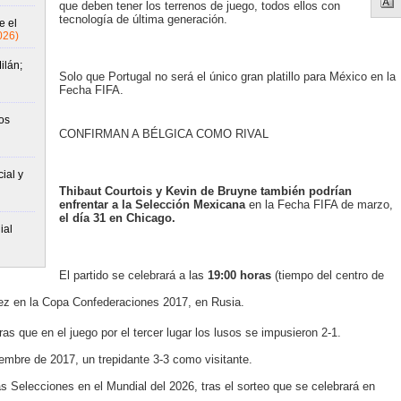
que deben tener los terrenos de juego, todos ellos con
tecnología de última generación.
e el
026)
ilán;
Solo que Portugal no será el único gran platillo para México en la
Fecha FIFA.
os
CONFIRMAN A BÉLGICA COMO RIVAL
ial y
Thibaut Courtois y Kevin de Bruyne también podrían
enfrentar a la Selección Mexicana
en la Fecha FIFA de marzo,
el día 31 en Chicago.
ial
El partido se celebrará a las
19:00 horas
(tiempo del centro de
vez en la Copa Confederaciones 2017, en Rusia.
as que en el juego por el tercer lugar los lusos se impusieron 2-1.
embre de 2017, un trepidante 3-3 como visitante.
as Selecciones en el Mundial del 2026, tras el sorteo que se celebrará en