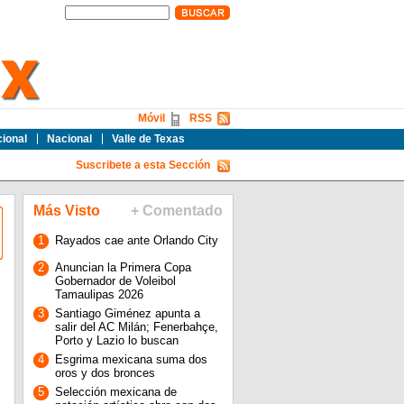
Móvil
RSS
cional
Nacional
Valle de Texas
Suscribete a esta Sección
Más Visto
+ Comentado
1
Rayados cae ante Orlando City
2
Anuncian la Primera Copa
l
Gobernador de Voleibol
Tamaulipas 2026
3
Santiago Giménez apunta a
salir del AC Milán; Fenerbahçe,
Porto y Lazio lo buscan
4
Esgrima mexicana suma dos
oros y dos bronces
5
Selección mexicana de