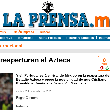
atus
Edición Impresa
Buscar
io Bravo
Tamaulipas
Alerta Policiaca
Rostros y Famosos
Interna
ternacional
reaperturan el Azteca
0
Votos
Y sí, Portugal será el rival de México en la reapertura de
Estadio Azteca y crece la posibilidad de que Cristiano
Ronaldo enfrente a la Selección Mexicana
martes, 2 de diciembre de 2025
Édgar Contreras
Reforma