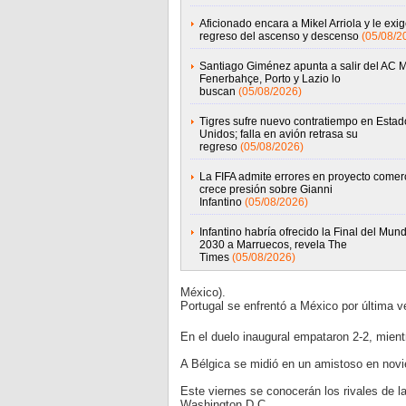
Aficionado encara a Mikel Arriola y le exig
regreso del ascenso y descenso
(05/08/2
Santiago Giménez apunta a salir del AC M
Fenerbahçe, Porto y Lazio lo
buscan
(05/08/2026)
Tigres sufre nuevo contratiempo en Estad
Unidos; falla en avión retrasa su
regreso
(05/08/2026)
La FIFA admite errores en proyecto comerc
crece presión sobre Gianni
Infantino
(05/08/2026)
Infantino habría ofrecido la Final del Mund
2030 a Marruecos, revela The
Times
(05/08/2026)
México).
Portugal se enfrentó a México por última 
En el duelo inaugural empataron 2-2, mientr
A Bélgica se midió en un amistoso en novi
Este viernes se conocerán los rivales de l
Washington D.C.