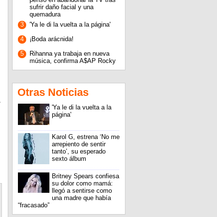
sufrir daño facial y una
quemadura
3
'Ya le di la vuelta a la página'
4
¡Boda arácnida!
5
Rihanna ya trabaja en nueva
música, confirma A$AP Rocky
Otras Noticias
,
'Ya le di la vuelta a la
página'
Karol G, estrena ‘No me
arrepiento de sentir
tanto’, su esperado
sexto álbum
Britney Spears confiesa
su dolor como mamá:
llegó a sentirse como
una madre que había
“fracasado”