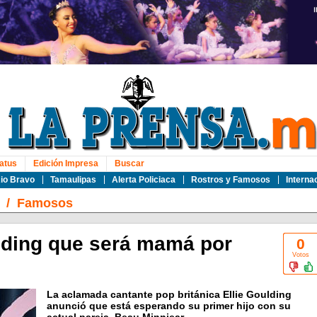
atus
Edición Impresa
Buscar
io Bravo
Tamaulipas
Alerta Policiaca
Rostros y Famosos
Interna
/
Famosos
lding que será mamá por
0
Votos
La aclamada cantante pop británica Ellie Goulding
anunció que está esperando su primer hijo con su