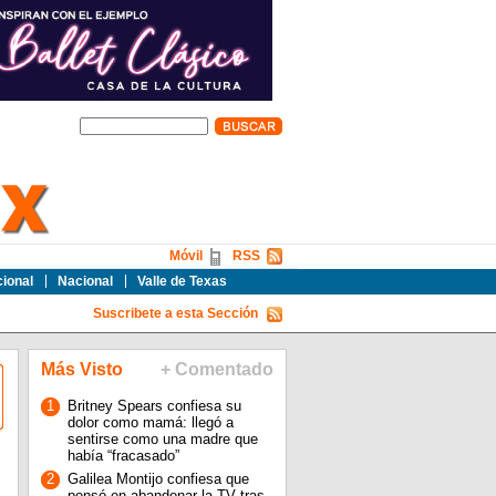
Móvil
RSS
cional
Nacional
Valle de Texas
Suscribete a esta Sección
Más Visto
+ Comentado
1
Britney Spears confiesa su
dolor como mamá: llegó a
sentirse como una madre que
había “fracasado”
2
Galilea Montijo confiesa que
pensó en abandonar la TV tras