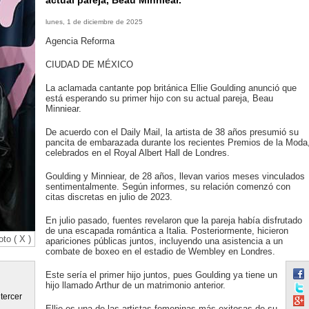
actual pareja, Beau Minniear.
lunes, 1 de diciembre de 2025
Agencia Reforma
CIUDAD DE MÉXICO
La aclamada cantante pop británica Ellie Goulding anunció que
está esperando su primer hijo con su actual pareja, Beau
Minniear.
De acuerdo con el Daily Mail, la artista de 38 años presumió su
pancita de embarazada durante los recientes Premios de la Moda
celebrados en el Royal Albert Hall de Londres.
Goulding y Minniear, de 28 años, llevan varios meses vinculados
sentimentalmente. Según informes, su relación comenzó con
citas discretas en julio de 2023.
En julio pasado, fuentes revelaron que la pareja había disfrutado
de una escapada romántica a Italia. Posteriormente, hicieron
oto ( X )
apariciones públicas juntos, incluyendo una asistencia a un
combate de boxeo en el estadio de Wembley en Londres.
Este sería el primer hijo juntos, pues Goulding ya tiene un
hijo llamado Arthur de un matrimonio anterior.
tercer
Ellie es una de las artistas femeninas más exitosas de su