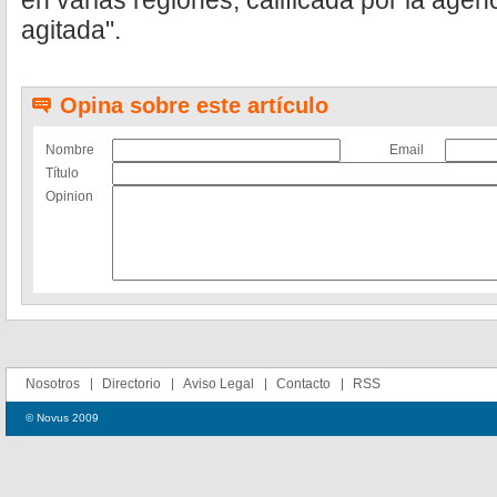
en varias regiones, calificada por la age
agitada".
Opina sobre este artículo
Nombre
Email
Título
Opinion
Nosotros
Directorio
Aviso Legal
Contacto
RSS
© Novus 2009