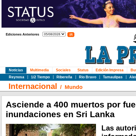
Ediciones Anteriores
Noticias
Multimedia
Sociales
Status
Edición Impresa
Bu
Reynosa
1/2 Tiempo
Ribereña
Rio Bravo
Tamaulipas
Ale
Internacional
/
Mundo
Asciende a 400 muertos por fue
inundaciones en Sri Lanka
Las autor