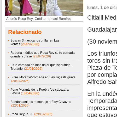
lunes, 1 de di
Citlalli M
Andrés Roca Rey. Crédito: Ismael Ramírez
Guadalajar
Relacionado
(30 noviem
Buscan 3 mexicanos brillar en Las
Ventas
(26/05/2026)
Los triunfo
Reporta médico que Roca Rey sufre cornada
grande y grave
(23/04/2026)
toros sin t
Es la cornada de más dolor que he sufrido.-
Plaza de T
'Morante'
(21/04/2026)
por compla
Sufre 'Morante' cornada en Sevilla; está grave
Alfredo Sa
(20/04/2026)
Pone Morante de la Puebla 'de cabeza' a
En la undé
Sevilla
(16/04/2026)
Temporada 
Brindan amigos homenaje a Eloy Cavazos
(22/01/2026)
impresenta
que estuvo
Roca Rey, la 11
(29/11/2025)