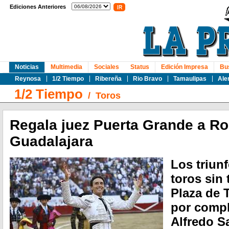
Ediciones Anteriores
Noticias
Multimedia
Sociales
Status
Edición Impresa
Bu
Reynosa
1/2 Tiempo
Ribereña
Rio Bravo
Tamaulipas
Ale
1/2 Tiempo
/
Toros
Regala juez Puerta Grande a R
Guadalajara
Los triun
toros sin 
Plaza de 
por compl
Alfredo 