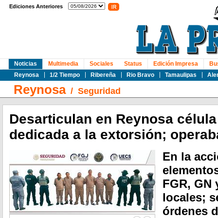
Ediciones Anteriores
Noticias
Multimedia
Sociales
Status
Edición Impresa
Bu
Reynosa
1/2 Tiempo
Ribereña
Rio Bravo
Tamaulipas
Ale
Reynosa
/
Seguridad
Desarticulan en Reynosa célula 
dedicada a la extorsión; operab
En la acc
elementos
FGR, GN 
locales; 
órdenes d