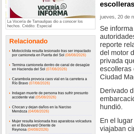
escollera
jueves, 20 de 
La Vocería de Tamaulipas dio a conocer los
hechos. Crédito: Especial
Se informa
autoridade
Relacionado
reporte rel
Motociclista resulta lesionado tras ser impactado
del motor 
por camioneta en Puerta del Sol
(08/08/2026)
privada qu
Termina camioneta dentro de canal de desagüe
escolleras
en Hacienda del Sol
(07/08/2026)
Ciudad Ma
Carambola provoca caos vial en la carretera a
Río Bravo
(07/08/2026)
Derivado de
Indagan muerte de persona tras sufrir presunto
embarcació
accidente vial
(05/08/2026)
hundió.
Chocan y dejan daños en la Narciso
Mendoza
(04/08/2026)
En el luga
Mujer resulta lesionada tras aparatosa volcadura
en el Boulevard Oriente de
viajaban c
Reynosa
(04/08/2026)