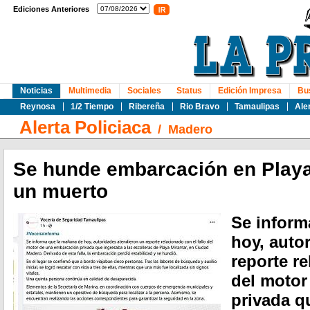
Ediciones Anteriores
Noticias
Multimedia
Sociales
Status
Edición Impresa
Bu
Reynosa
1/2 Tiempo
Ribereña
Rio Bravo
Tamaulipas
Ale
Alerta Policiaca
/
Madero
Se hunde embarcación en Playa
un muerto
Se inform
hoy, auto
reporte re
del motor
privada q