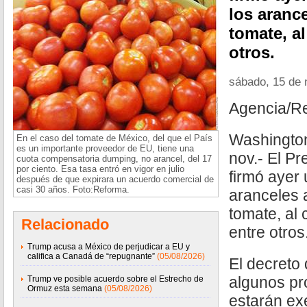
los arance
tomate, al
otros.
sábado, 15 de 
Agencia/R
Washington
En el caso del tomate de México, del que el País
es un importante proveedor de EU, tiene una
nov.- El P
cuota compensatoria dumping, no arancel, del 17
por ciento. Esa tasa entró en vigor en julio
firmó ayer 
después de que expirara un acuerdo comercial de
casi 30 años. Foto:Reforma.
aranceles a
tomate, al 
Relacionado
entre otros
Trump acusa a México de perjudicar a EU y
califica a Canadá de “repugnante”
(05/08/2026)
El decreto
algunos pr
Trump ve posible acuerdo sobre el Estrecho de
Ormuz esta semana
(05/08/2026)
estarán ex