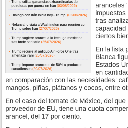
Trump critica ganancias extraordinarias de
aranceles 
petroleras por guerra en Irán
(03/08/2026)
impuestos e
Diálogo con Irán inicia hoy.- Trump
(02/08/2026)
tras anali
Netanyahu viaja a Washington para reunión con
capacidad 
Trump sobre Irán
(27/07/2026)
ciertos bi
Trump sugiere arancel a la lechuga mexicana
tras brote sanitario
(25/07/2026)
En la lista
Trump recurre al antiguo Air Force One tras
Blanca fig
amenaza iraní
(25/07/2026)
Estados Un
Trump impone aranceles de 50% a productos
canadienses
(20/07/2026)
en cantid
en comparación con las necesidades: café
mangos, piñas, plátanos y cocos, entre ot
En el caso del tomate de México, del que 
proveedor de EU, tiene una cuota compen
arancel, del 17 por ciento.