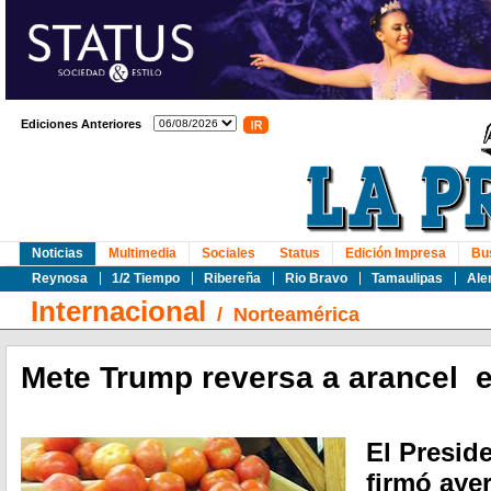
Ediciones Anteriores
Noticias
Multimedia
Sociales
Status
Edición Impresa
Bu
Reynosa
1/2 Tiempo
Ribereña
Rio Bravo
Tamaulipas
Ale
Internacional
/
Norteamérica
Mete Trump reversa a arancel 
El Presid
firmó ayer