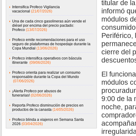
titular de l
Intensifica Profeco Vigilancia
informó qu
vacacional
(21/07/2026)
módulos de
Una de cada cinco gasolineras aún vende el
diésel por encima del precio pactado:
consumidor
Profeco
(13/07/2026)
Periférico,
Profeco emite recomendaciones para el uso
permanecer
seguro de plataformas de hospedaje durante la
Copa Mundial
(13/06/2026)
cierre del
Profeco intensifica operativos con báscula
descuento
itinerante
(09/06/2026)
El funciona
Profeco orienta para realizar un consumo
responsable durante la Copa del Mundo
módulos co
(07/06/2026)
procuradur
¡Alerta Profeco por abusos de
funerarias!
(02/06/2026)
9:00 de la
noche, par
Reporta Profeco disminución de precios en
productos de la canasta
(14/05/2026)
compradore
Profeco blinda a viajeros en Semana Santa
acompañam
2026
(03/04/2026)
irregulari