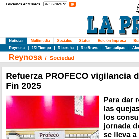
Ediciones Anteriores
Noticias
Multimedia
Sociales
Status
Edición Impresa
Bu
Reynosa
1/2 Tiempo
Ribereña
Rio Bravo
Tamaulipas
Ale
Reynosa
/
Sociedad
Refuerza PROFECO vigilancia d
Fin 2025
Para dar 
las queja
los consu
jornada d
se lleva a