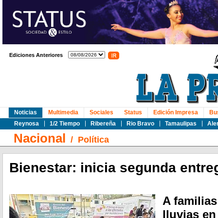
Ediciones Anteriores
Noticias
Multimedia
Sociales
Status
Edición Impresa
Bu
Reynosa
1/2 Tiempo
Ribereña
Rio Bravo
Tamaulipas
Ale
Nacional
/
Política
Bienestar: inicia segunda entr
A familias
lluvias e