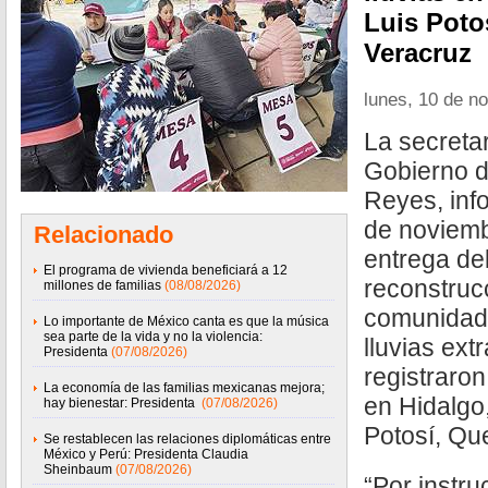
Luis Poto
Veracruz
lunes, 10 de n
La secretar
Gobierno d
Reyes, inf
de noviemb
Relacionado
entrega de
El programa de vivienda beneficiará a 12
reconstruc
millones de familias
(08/08/2026)
comunidade
Lo importante de México canta es que la música
sea parte de la vida y no la violencia:
lluvias ext
Presidenta
(07/08/2026)
registraron
La economía de las familias mexicanas mejora;
en Hidalgo
hay bienestar: Presidenta
(07/08/2026)
Potosí, Qu
Se restablecen las relaciones diplomáticas entre
México y Perú: Presidenta Claudia
Sheinbaum
(07/08/2026)
“Por instru