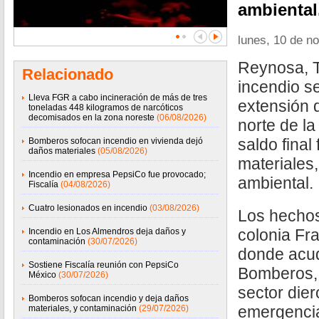
ambiental
lunes, 10 de n
Reynosa, T
Relacionado
incendio se
Lleva FGR a cabo incineración de más de tres
extensión d
toneladas 448 kilogramos de narcóticos
decomisados en la zona noreste
(06/08/2026)
norte de la
saldo final
Bomberos sofocan incendio en vivienda dejó
daños materiales
(05/08/2026)
materiales
Incendio en empresa PepsiCo fue provocado;
ambiental.
Fiscalía
(04/08/2026)
Cuatro lesionados en incendio
(03/08/2026)
Los hechos
colonia Fr
Incendio en Los Almendros deja daños y
contaminación
(30/07/2026)
donde acud
Sostiene Fiscalía reunión con PepsiCo
Bomberos, 
México
(30/07/2026)
sector die
Bomberos sofocan incendio y deja daños
emergencia
materiales, y contaminación
(29/07/2026)