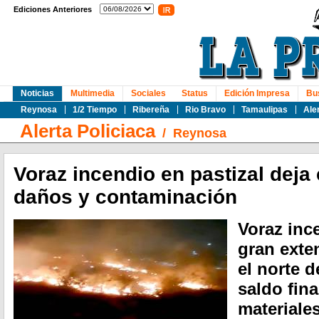
Ediciones Anteriores
Noticias
Multimedia
Sociales
Status
Edición Impresa
Bu
Reynosa
1/2 Tiempo
Ribereña
Rio Bravo
Tamaulipas
Ale
Alerta Policiaca
/
Reynosa
Voraz incendio en pastizal deja
daños y contaminación
Voraz inc
gran exte
el norte d
saldo fin
materiale