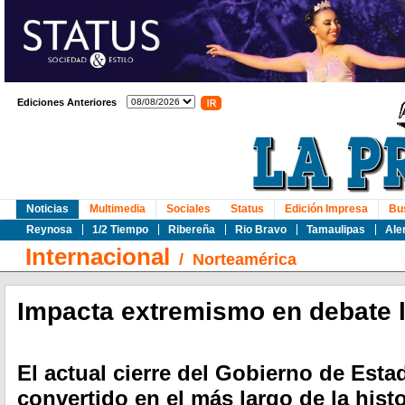
Ediciones Anteriores
Noticias
Multimedia
Sociales
Status
Edición Impresa
Bu
Reynosa
1/2 Tiempo
Ribereña
Rio Bravo
Tamaulipas
Ale
Internacional
/
Norteamérica
Impacta extremismo en debate l
El actual cierre del Gobierno de Est
convertido en el más largo de la histo