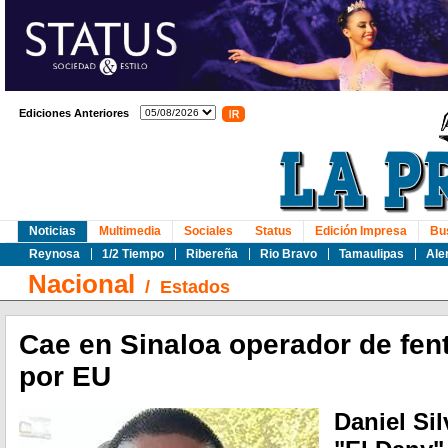
Ediciones Anteriores
Noticias
Multimedia
Sociales
Status
Edición Impresa
Bu
Reynosa
1/2 Tiempo
Ribereña
Rio Bravo
Tamaulipas
Ale
Nacional
/
Estados
Cae en Sinaloa operador de fen
por EU
Daniel Sil