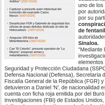
Ardillos”
(30/07/2026)
uno de los
Capturan a presunto autor intelectual del
por autori
homicidio del exalcalde Carlos
Manzo
(30/07/2026)
por su part
conspiraci
Desarticulan FGR y Gabinete de seguridad dos
células de grupo delictivo dedicado al robo de
de fentani
Hidrocarburo
(29/07/2026)
autoridade
Aseguran 200 kilos de
Metanfetamina
(29/07/2026)
Sinaloa.
"Mediante l
Cae ''El Cebollo'', presunto operador de ''La
Mayiza''; aseguran armas y
investigac
metanfetamina
(26/07/2026)
elementos 
Seguridad y Protección Ciudadana (SSPC)
Defensa Nacional (Defensa), Secretaría 
Fiscalía General de la República (FGR) 
detuvieron a Daniel 'N', de nacionalidad 
cuenta con ficha roja emitida por del Bur
Investigaciones (FBI) de Estados Unidos, 