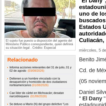
"El Dany"
estadouni
uno de lo
buscados 
Estados U
autoridad
Culiacán,
El sujeto fue puesto a disposición del agente del
Ministerio Público correspondiente, quien definirá
su situación legal . Crédito: Especial
miércoles, 5 d
Benito Ji
Relacionado
Informa acciones relevantes del 31 de julio, 01 y
Cd. de Méx
02 de agosto
(03/08/2026)
Detienen a un hombre vinculado con la
(05 noviem
desaparición y homicidio de dos ciudadanos
norteamericanos
(01/08/2026)
Daniel Silv
Cae líder de cártel en Michoacán; desatan
narcobloqueos
(01/08/2026)
"
El Dany
"
estadounid
Se detuvo a Mario (N) del grupo delictivo “Los