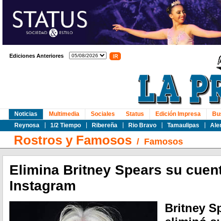
Ediciones Anteriores
Noticias
Multimedia
Sociales
Status
Edición Impresa
Bu
Reynosa
1/2 Tiempo
Ribereña
Rio Bravo
Tamaulipas
Ale
Rostros y Famosos
/
Famosos
Elimina Britney Spears su cuent
Instagram
Britney S