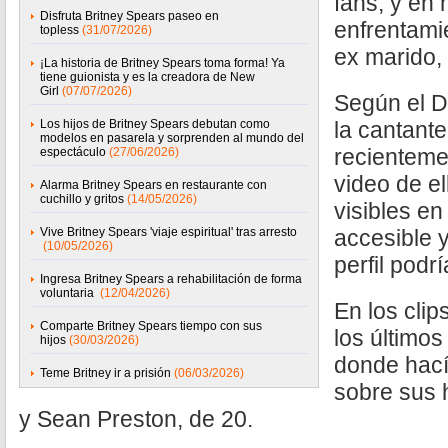
fans, y en
Disfruta Britney Spears paseo en
enfrentami
topless
(31/07/2026)
ex marido,
¡La historia de Britney Spears toma forma! Ya
tiene guionista y es la creadora de New
Girl
(07/07/2026)
Según el Da
Los hijos de Britney Spears debutan como
la cantante
modelos en pasarela y sorprenden al mundo del
recienteme
espectáculo
(27/06/2026)
video de e
Alarma Britney Spears en restaurante con
cuchillo y gritos
(14/05/2026)
visibles en
Vive Britney Spears 'viaje espiritual' tras arresto
accesible 
(10/05/2026)
perfil podr
Ingresa Britney Spears a rehabilitación de forma
voluntaria
(12/04/2026)
En los cli
Comparte Britney Spears tiempo con sus
los último
hijos
(30/03/2026)
donde hací
Teme Britney ir a prisión
(06/03/2026)
sobre sus 
y Sean Preston, de 20.