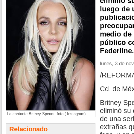
eliminó s
luego de 
publicaci
preocupar
medio de 
público c
Federline.
lunes, 3 de no
/REFORM
Cd. de Méx
Britney Sp
eliminó su
La cantante Britney Spears, foto ( Instagram)
de una ser
extrañas q
Relacionado