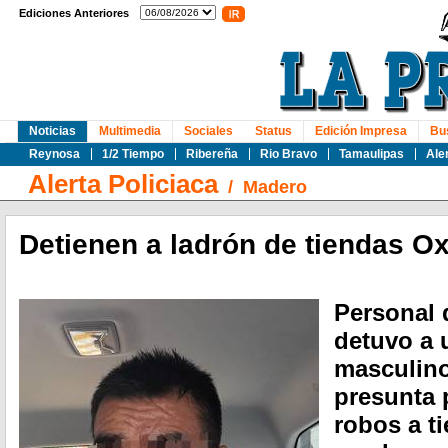
Ediciones Anteriores
Noticias
Multimedia
Sociales
Status
Edición Impresa
Bu
Reynosa
1/2 Tiempo
Ribereña
Rio Bravo
Tamaulipas
Ale
Alerta Policiaca
/
Madero
Detienen a ladrón de tiendas O
Personal 
detuvo a 
masculino
presunta 
robos a t