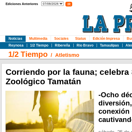
Ediciones Anteriores
Noticias
Multimedia
Sociales
Status
Edición Impresa
Bu
Reynosa
1/2 Tiempo
Ribereña
Rio Bravo
Tamaulipas
Ale
1/2 Tiempo
/
Atletismo
Corriendo por la fauna; celebra
Zoológico Tamatán
-Ocho déc
diversión
conexión 
cautivand