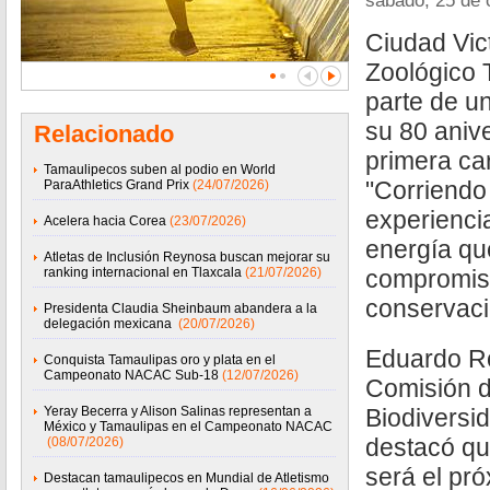
sábado, 25 de 
Ciudad Vict
Zoológico 
parte de un
su 80 anive
Relacionado
primera car
Tamaulipecos suben al podio en World
"Corriendo
ParaAthletics Grand Prix
(24/07/2026)
experiencia
Acelera hacia Corea
(23/07/2026)
energía qu
Atletas de Inclusión Reynosa buscan mejorar su
ranking internacional en Tlaxcala
(21/07/2026)
compromis
conservaci
Presidenta Claudia Sheinbaum abandera a la
delegación mexicana
(20/07/2026)
Eduardo Ro
Conquista Tamaulipas oro y plata en el
Campeonato NACAC Sub-18
(12/07/2026)
Comisión 
Yeray Becerra y Alison Salinas representan a
Biodiversi
México y Tamaulipas en el Campeonato NACAC
destacó qu
(08/07/2026)
será el pr
Destacan tamaulipecos en Mundial de Atletismo