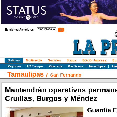
Ediciones Anteriores
Noticias
Multimedia
Sociales
Status
Edición Impresa
Bu
Reynosa
1/2 Tiempo
Ribereña
Rio Bravo
Tamaulipas
Ale
Tamaulipas
/
San Fernando
Mantendrán operativos perman
Cruillas, Burgos y Méndez
Guardia E