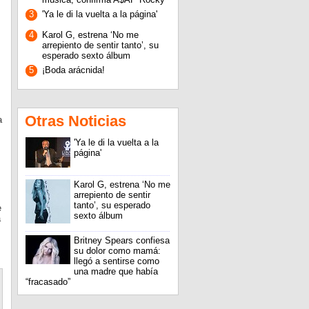
3
'Ya le di la vuelta a la página'
4
Karol G, estrena ‘No me
arrepiento de sentir tanto’, su
esperado sexto álbum
5
¡Boda arácnida!
Otras Noticias
a
'Ya le di la vuelta a la
página'
Karol G, estrena ‘No me
arrepiento de sentir
tanto’, su esperado
e
sexto álbum
a
Britney Spears confiesa
su dolor como mamá:
llegó a sentirse como
una madre que había
“fracasado”