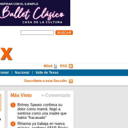
Móvil
RSS
cional
Nacional
Valle de Texas
Suscribete a esta Sección
Más Visto
+ Comentado
1
Britney Spears confiesa su
dolor como mamá: llegó a
sentirse como una madre que
había “fracasado”
a
n
2
Rihanna ya trabaja en nueva
música, confirma A$AP Rocky