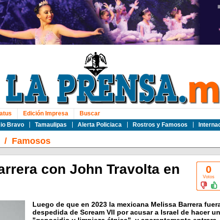
atus
Edición Impresa
Buscar
io Bravo
Tamaulipas
Alerta Policiaca
Rostros y Famosos
Interna
/
Famosos
arrera con John Travolta en
0
Votos
Luego de que en 2023 la mexicana Melissa Barrera fuer
despedida de Scream VII por acusar a Israel de hacer u