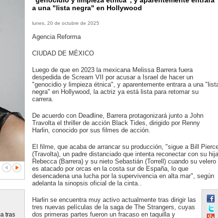
"genocidio y limpieza étnica", y aparentemente entrara
a una "lista negra" en Hollywood
lunes, 20 de octubre de 2025
Agencia Reforma
CIUDAD DE MÉXICO
Luego de que en 2023 la mexicana Melissa Barrera fuera
despedida de Scream VII por acusar a Israel de hacer un
"genocidio y limpieza étnica", y aparentemente entrara a una "list
negra" en Hollywood, la actriz ya está lista para retomar su
carrera.
De acuerdo con Deadline, Barrera protagonizará junto a John
Travolta el thriller de acción Black Tides, dirigido por Renny
Harlin, conocido por sus filmes de acción.
El filme, que acaba de arrancar su producción, "sigue a Bill Pierc
(Travolta), un padre distanciado que intenta reconectar con su hij
Rebecca (Barrera) y su nieto Sebastián (Torrell) cuando su velero
es atacado por orcas en la costa sur de España, lo que
desencadena una lucha por la supervivencia en alta mar", según
adelanta la sinopsis oficial de la cinta..
Harlin se encuentra muy activo actualmente tras dirigir las
tres nuevas películas de la saga de The Strangers, cuyas
dos primeras partes fueron un fracaso en taquilla y
a tras