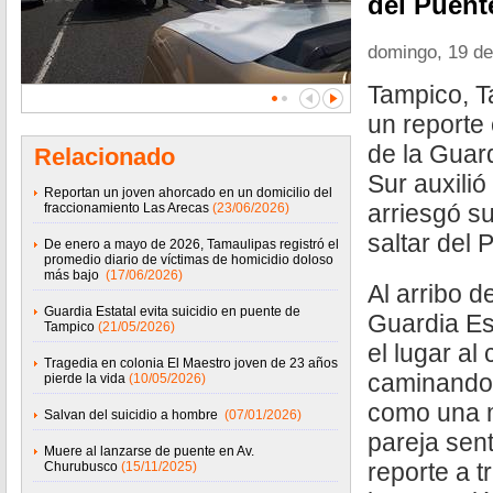
del Puent
domingo, 19 de
Tampico, T
un reporte
de la Guard
Relacionado
Sur auxili
Reportan un joven ahorcado en un domicilio del
arriesgó su
fraccionamiento Las Arecas
(23/06/2026)
saltar del
De enero a mayo de 2026, Tamaulipas registró el
promedio diario de víctimas de homicidio doloso
más bajo
(17/06/2026)
Al arribo d
Guardia Estatal evita suicidio en puente de
Guardia Es
Tampico
(21/05/2026)
el lugar al
Tragedia en colonia El Maestro joven de 23 años
caminando 
pierde la vida
(10/05/2026)
como una mu
Salvan del suicidio a hombre
(07/01/2026)
pareja sent
Muere al lanzarse de puente en Av.
reporte a tr
Churubusco
(15/11/2025)