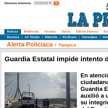
Ediciones Anteriores
Noticias
Multimedia
Sociales
Status
Edición Impresa
Bu
Reynosa
1/2 Tiempo
Ribereña
Rio Bravo
Tamaulipas
Ale
Alerta Policiaca
/
Tampico
Guardia Estatal impide intento 
En atenci
ciudadano
Guardia E
auxilió a
su integri