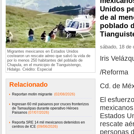
mexicanos
Unidos pe
de al men
poblado d
Tianguist
sábado, 18 de 
Migrantes mexicanos en Estados Unidos
costearon un rescate aéreo que salvó la vida de
Iris Velázq
por lo menos 250 habitantes del poblado de
Chapula, en el municipio de Tianguistengo,
Hidalgo. Crédito: Especial
/Reforma
Relacionado
Cd. de Méx
Reportan motin migrante
(02/08/2026)
El esfuerz
Ingresan 60 mil paisanos por cruces fronterizos
mexicanos
de Tamaulipas durante operativo Héroes
Paisanos
(07/07/2026)
Estados Un
rescate aé
Reporta SRE 14 mil mexicanos detenidos en
centros de ICE
(09/06/2026)
personas d