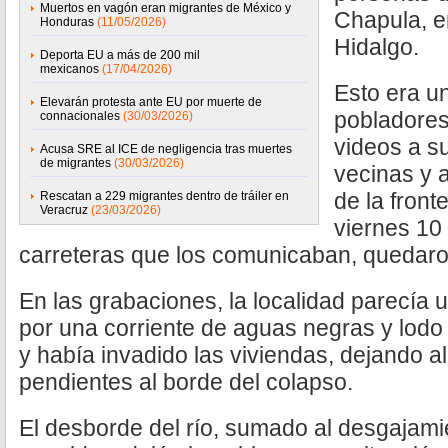
Muertos en vagón eran migrantes de México y
Chapula, e
Honduras
(11/05/2026)
Hidalgo.
Deporta EU a más de 200 mil
mexicanos
(17/04/2026)
Esto era u
Elevarán protesta ante EU por muerte de
pobladores
connacionales
(30/03/2026)
videos a s
Acusa SRE al ICE de negligencia tras muertes
de migrantes
(30/03/2026)
vecinas y a
de la front
Rescatan a 229 migrantes dentro de tráiler en
Veracruz
(23/03/2026)
viernes 10 
carreteras que los comunicaban, quedar
En las grabaciones, la localidad parecía 
por una corriente de aguas negras y lodo
y había invadido las viviendas, dejando a
pendientes al borde del colapso.
El desborde del río, sumado al desgajami