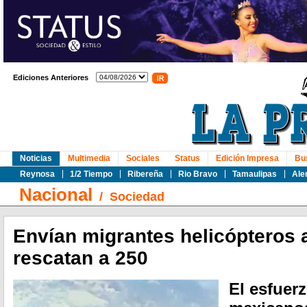
Ediciones Anteriores
Noticias
Multimedia
Sociales
Status
Edición Impresa
Bu
Reynosa
1/2 Tiempo
Ribereña
Rio Bravo
Tamaulipas
Ale
Nacional
/
Sociedad
Envían migrantes helicópteros 
rescatan a 250
El esfuer