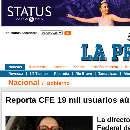
Ediciones Anteriores
Noticias
Multimedia
Sociales
Status
Edición Impresa
Bu
Reynosa
1/2 Tiempo
Ribereña
Rio Bravo
Tamaulipas
Ale
Nacional
/
Gobierno
Reporta CFE 19 mil usuarios aún
La direct
Federal de