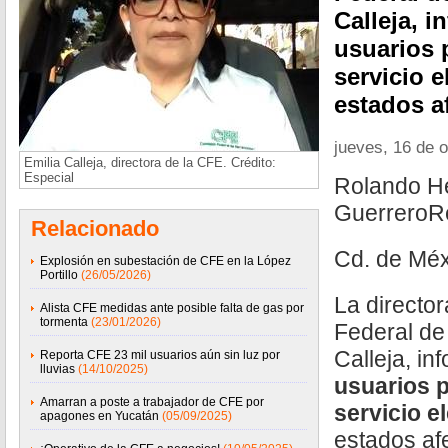
Calleja, i
usuarios 
servicio e
estados af
jueves, 16 de 
Emilia Calleja, directora de la CFE. Crédito:
Especial
Rolando He
GuerreroR
Relacionado
Cd. de Méx
Explosión en subestación de CFE en la López
Portillo
(26/05/2026)
La directo
Alista CFE medidas ante posible falta de gas por
tormenta
(23/01/2026)
Federal de 
Calleja, i
Reporta CFE 23 mil usuarios aún sin luz por
lluvias
(14/10/2025)
usuarios 
Amarran a poste a trabajador de CFE por
servicio e
apagones en Yucatán
(05/09/2025)
estados afe