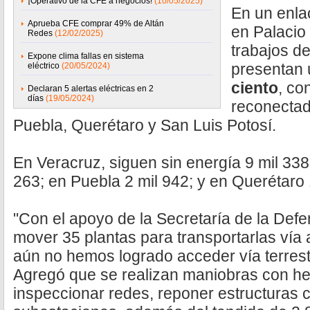
¡Operativo de la CFE a negocios!
(10/05/2025)
En un enla
Aprueba CFE comprar 49% de Altán
en Palacio 
Redes
(12/02/2025)
trabajos de
Expone clima fallas en sistema
presentan 
eléctrico
(20/05/2024)
ciento
, co
Declaran 5 alertas eléctricas en 2
días
(19/05/2024)
reconectad
Puebla, Querétaro y San Luis Potosí.
En Veracruz, siguen sin energía 9 mil 338
263; en Puebla 2 mil 942; y en Querétaro
"Con el apoyo de la Secretaría de la Def
mover 35 plantas para transportarlas vía
aún no hemos logrado acceder vía terrestre
Agregó que se realizan maniobras con he
inspeccionar redes, reponer estructuras c