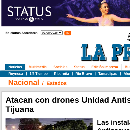
Ediciones Anteriores
Noticias
Multimedia
Sociales
Status
Edición Impresa
Bu
Reynosa
1/2 Tiempo
Ribereña
Rio Bravo
Tamaulipas
Ale
Nacional
/
Estados
Atacan con drones Unidad Anti
Tijuana
Las insta