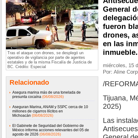
Antisecues
General d
delegació
fueron bl
drones, a
en las in
inmueble.
Tras el ataque con drones, se desplegó un
operativo de vigilancia por parte de agentes
estatales y de la misma Fiscalía de Justicia de
miércoles, 15 
BC. Crédito: Especial
Por: Aline Cor
Relacionado
/REFORM
Asegura marina más de una tonelada de
Tijuana, M
presunta cocaína
(06/08/2026)
2025)
Aseguran Marina, ANAM y SSPC cerca de 10
millones de cigarros Ilícitos en
Michoacán
(06/08/2026)
Las instal
El Gabinete de Seguridad del Gobierno de
Antisecuest
México informa acciones relevantes del 05 de
agosto de 2026
(06/08/2026)
General de