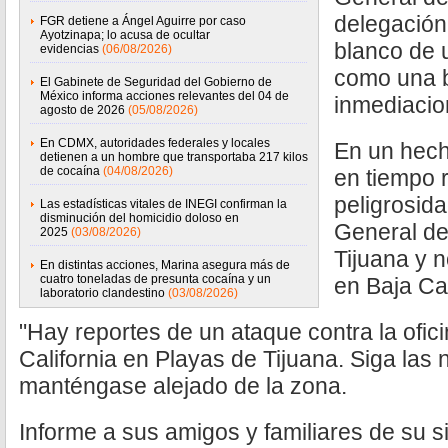
delegación
FGR detiene a Ángel Aguirre por caso
Ayotzinapa; lo acusa de ocultar
blanco de 
evidencias
(06/08/2026)
como una b
El Gabinete de Seguridad del Gobierno de
México informa acciones relevantes del 04 de
inmediacio
agosto de 2026
(05/08/2026)
En CDMX, autoridades federales y locales
En un hech
detienen a un hombre que transportaba 217 kilos
de cocaína
(04/08/2026)
en tiempo 
peligrosid
Las estadísticas vitales de INEGI confirman la
disminución del homicidio doloso en
General de
2025
(03/08/2026)
Tijuana y 
En distintas acciones, Marina asegura más de
cuatro toneladas de presunta cocaína y un
en Baja Cal
laboratorio clandestino
(03/08/2026)
"Hay reportes de un ataque contra la ofici
California en Playas de Tijuana. Siga las n
manténgase alejado de la zona.
Informe a sus amigos y familiares de su si