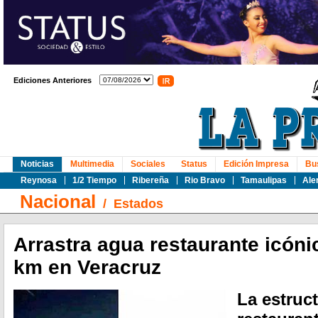
Ediciones Anteriores
Noticias
Multimedia
Sociales
Status
Edición Impresa
Bu
Reynosa
1/2 Tiempo
Ribereña
Rio Bravo
Tamaulipas
Ale
Nacional
/
Estados
Arrastra agua restaurante icón
km en Veracruz
La estruct