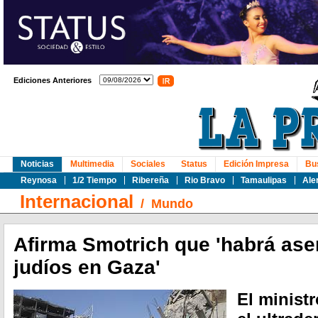
Ediciones Anteriores
Noticias
Multimedia
Sociales
Status
Edición Impresa
Bu
Reynosa
1/2 Tiempo
Ribereña
Rio Bravo
Tamaulipas
Ale
Internacional
/
Mundo
Afirma Smotrich que 'habrá as
judíos en Gaza'
El ministr