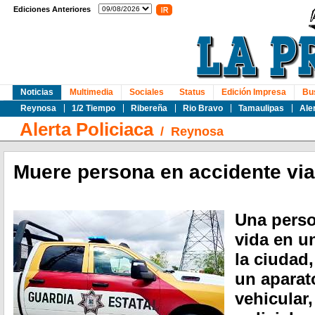
Ediciones Anteriores
Noticias
Multimedia
Sociales
Status
Edición Impresa
Bu
Reynosa
1/2 Tiempo
Ribereña
Rio Bravo
Tamaulipas
Ale
Alerta Policiaca
/
Reynosa
Muere persona en accidente via
Una perso
vida en u
la ciudad
un aparat
vehicular