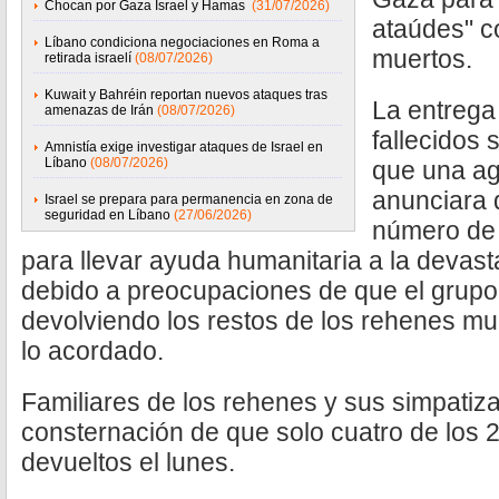
Chocan por Gaza Israel y Hamas
(31/07/2026)
ataúdes" c
Líbano condiciona negociaciones en Roma a
muertos.
retirada israelí
(08/07/2026)
Kuwait y Bahréin reportan nuevos ataques tras
La entrega
amenazas de Irán
(08/07/2026)
fallecidos
Amnistía exige investigar ataques de Israel en
Líbano
(08/07/2026)
que una age
anunciara q
Israel se prepara para permanencia en zona de
seguridad en Líbano
(27/06/2026)
número de
para llevar ayuda humanitaria a la devas
debido a preocupaciones de que el grupo 
devolviendo los restos de los rehenes m
lo acordado.
Familiares de los rehenes y sus simpatiz
consternación de que solo cuatro de los 
devueltos el lunes.