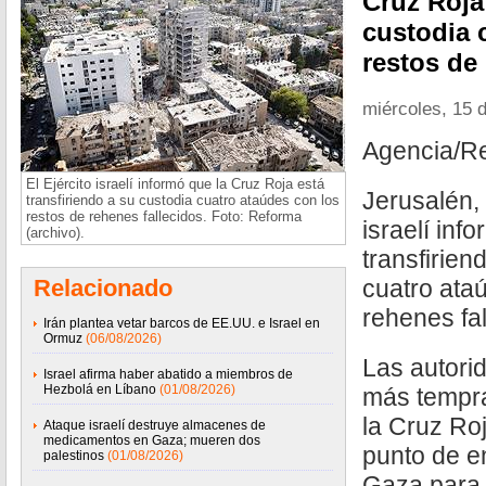
Cruz Roja 
custodia 
restos de 
miércoles, 15 
Agencia/R
El Ejército israelí informó que la Cruz Roja está
Jerusalén, I
transfiriendo a su custodia cuatro ataúdes con los
restos de rehenes fallecidos. Foto: Reforma
israelí inf
(archivo).
transfirien
Relacionado
cuatro ata
rehenes fal
Irán plantea vetar barcos de EE.UU. e Israel en
Ormuz
(06/08/2026)
Las autorid
Israel afirma haber abatido a miembros de
Hezbolá en Líbano
(01/08/2026)
más tempr
la Cruz Roj
Ataque israelí destruye almacenes de
medicamentos en Gaza; mueren dos
punto de e
palestinos
(01/08/2026)
Gaza para 