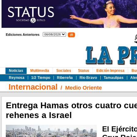
Ediciones Anteriores
Noticias
Multimedia
Sociales
Status
Edición Impresa
Bu
Reynosa
1/2 Tiempo
Ribereña
Rio Bravo
Tamaulipas
Ale
Internacional
/
Medio Oriente
Entrega Hamas otros cuatro cu
rehenes a Israel
El Ejércit