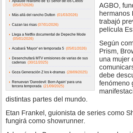
Aplaude realismo de 'El Señor de los Cielos'
AGBO, fund
(05/07/2026)
hermanos 
Más allá del rancho Dutton
(01/03/2026)
trabajó pr
Cazan las risas
(07/01/2026)
película Es
Llega a Netflix documental de Depeche Mode
(05/01/2026)
Según comp
Acabará 'Mayor' en temporada 5
(05/01/2026)
Prism, Bro
una mujer 
Desenchufará MTV emisiones de varias de sus
cadenas
(30/11/2025)
comunicars
Goza Generación Z los k-dramas
(28/09/2025)
debe descu
fenómeno g
Renuevan 'Daredevil: Born Again' para una
tercera temporada
(21/09/2025)
manifestac
distintas partes del mundo.
Etan Frankel, guionista de series como S
fungirá como showrunner.