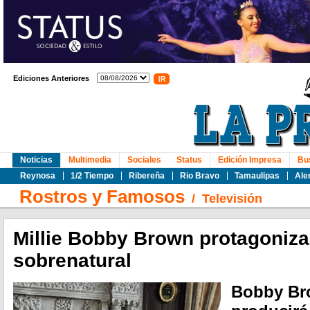
Ediciones Anteriores
Noticias
Multimedia
Sociales
Status
Edición Impresa
Bu
Reynosa
1/2 Tiempo
Ribereña
Rio Bravo
Tamaulipas
Ale
Rostros y Famosos
/
Televisión
Millie Bobby Brown protagonizar
sobrenatural
Bobby Br