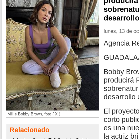
producirá
sobrenatu
desarrollo
lunes, 13 de o
Agencia R
GUADALAJA
Bobby Brow
producirá 
sobrenatur
desarrollo 
El proyecto
Millie Bobby Brown, foto ( X )
corto publ
es una nue
Relacionado
la actriz br