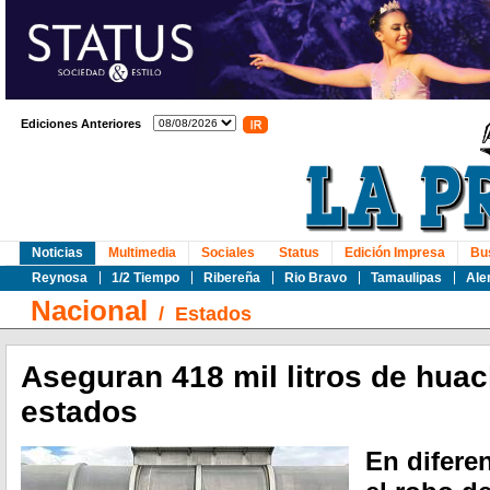
Ediciones Anteriores
Noticias
Multimedia
Sociales
Status
Edición Impresa
Bu
Reynosa
1/2 Tiempo
Ribereña
Rio Bravo
Tamaulipas
Ale
Nacional
/
Estados
Aseguran 418 mil litros de huac
estados
En difere