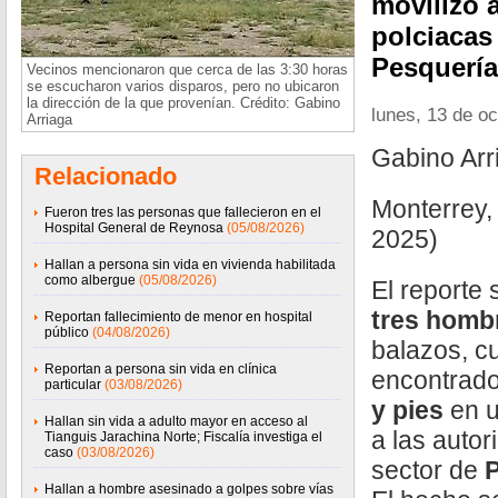
movilizó 
polciacas
Pesquería
Vecinos mencionaron que cerca de las 3:30 horas
se escucharon varios disparos, pero no ubicaron
la dirección de la que provenían. Crédito: Gabino
lunes, 13 de o
Arriaga
Gabino Ar
Relacionado
Monterrey,
Fueron tres las personas que fallecieron en el
Hospital General de Reynosa
(05/08/2026)
2025)
Hallan a persona sin vida en vivienda habilitada
como albergue
(05/08/2026)
El reporte 
tres homb
Reportan fallecimiento de menor en hospital
público
(04/08/2026)
balazos, c
Reportan a persona sin vida en clínica
encontrad
particular
(03/08/2026)
y pies
en u
Hallan sin vida a adulto mayor en acceso al
a las auto
Tianguis Jarachina Norte; Fiscalía investiga el
caso
(03/08/2026)
sector de
Hallan a hombre asesinado a golpes sobre vías