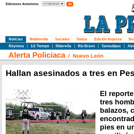
Ediciones Anteriores
Noticias
Multimedia
Sociales
Status
Edición Impresa
Bu
Reynosa
1/2 Tiempo
Ribereña
Rio Bravo
Tamaulipas
Ale
Alerta Policiaca
/
Nuevo León
Hallan asesinados a tres en Pe
El reporte
tres homb
balazos, 
encontrad
pies en un